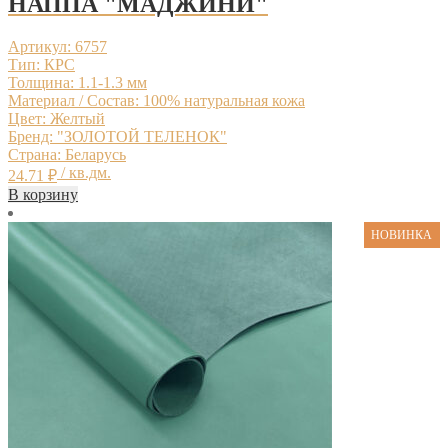
НАППА "МАДЖИНИ"
Артикул: 6757
Тип: КРС
Толщина: 1.1-1.3 мм
Материал / Состав: 100% натуральная кожа
Цвет: Желтый
Бренд: "ЗОЛОТОЙ ТЕЛЕНОК"
Страна: Беларусь
/ кв.дм.
24.71
₽
В корзину
НОВИНКА