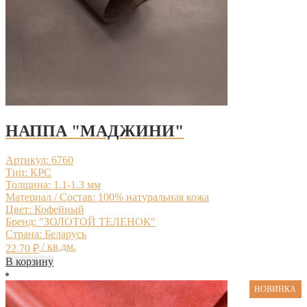
НАППА "МАДЖИНИ"
Артикул: 6760
Тип: КРС
Толщина: 1.1-1.3 мм
Материал / Состав: 100% натуральная кожа
Цвет: Кофейный
Бренд: "ЗОЛОТОЙ ТЕЛЕНОК"
Страна: Беларусь
/ кв.дм.
22.70
₽
В корзину
НОВИНКА