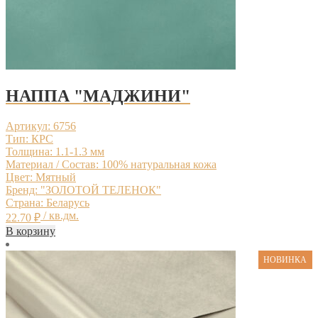
НАППА "МАДЖИНИ"
Артикул: 6756
Тип: КРС
Толщина: 1.1-1.3 мм
Материал / Состав: 100% натуральная кожа
Цвет: Мятный
Бренд: "ЗОЛОТОЙ ТЕЛЕНОК"
Страна: Беларусь
/ кв.дм.
22.70
₽
В корзину
НОВИНКА