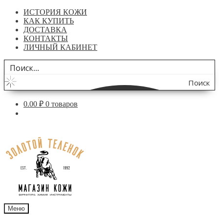
ИСТОРИЯ КОЖИ
КАК КУПИТЬ
ДОСТАВКА
КОНТАКТЫ
ЛИЧНЫЙ КАБИНЕТ
Поиск
по
0.00
₽
0 товаров
сайту
Перейти
Перейти
к
к
навигации
содержимому
Меню