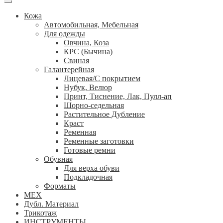
Кожа
Автомобильная, Мебельная
Для одежды
Овчина, Коза
КРС (Бычина)
Свиная
Галантерейная
Лицевая/С покрытием
Нубук, Велюр
Принт, Тиснение, Лак, Пулл-ап
Шорно-седельная
Растительное Дубление
Краст
Ременная
Ременные заготовки
Готовые ремни
Обувная
Для верха обуви
Подкладочная
Форматы
МЕХ
Дубл. Материал
Трикотаж
ИНСТРУМЕНТЫ