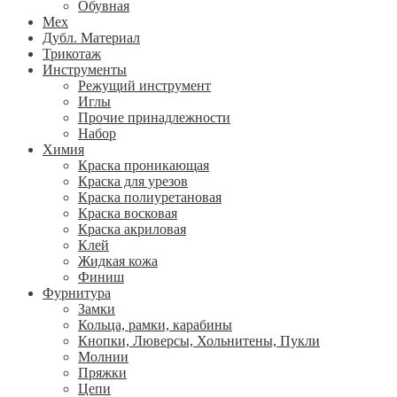
Обувная
Мех
Дубл. Материал
Трикотаж
Инструменты
Режущий инструмент
Иглы
Прочие принадлежности
Набор
Химия
Краска проникающая
Краска для урезов
Краска полиуретановая
Краска восковая
Краска акриловая
Клей
Жидкая кожа
Финиш
Фурнитура
Замки
Кольца, рамки, карабины
Кнопки, Люверсы, Хольнитены, Пукли
Молнии
Пряжки
Цепи