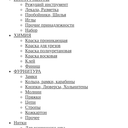
Режущий инструмент
Лекала, Разметка
Пробойники, Шилья
Иглы
Прочие принадлежности
Набор
ХИМИЯ
Краска проникающая
Краска для урезов
Краска полиуретановая
Краска восковая
Клей
Финиш
ФУРНИТУРА
Замки
Кольца, рамки, карабины
Кнопки, Люверсы, Хольнитены
Молнии
Пряжки
Цепи
Стропы
Кожкартон
Прочее
Нитки
Для машинного шва