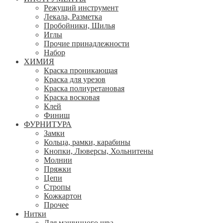
Режущий инструмент
Лекала, Разметка
Пробойники, Шилья
Иглы
Прочие принадлежности
Набор
ХИМИЯ
Краска проникающая
Краска для урезов
Краска полиуретановая
Краска восковая
Клей
Финиш
ФУРНИТУРА
Замки
Кольца, рамки, карабины
Кнопки, Люверсы, Хольнитены
Молнии
Пряжки
Цепи
Стропы
Кожкартон
Прочее
Нитки
Для машинного шва