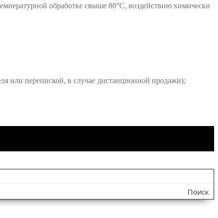
температурной обработке свыше 80°C, воздействию химически
еля или перепиской, в случае дистанционной продажи);
Поиск
по