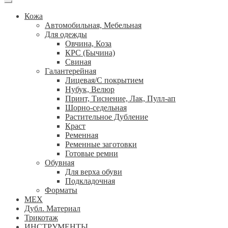
Кожа
Автомобильная, Мебельная
Для одежды
Овчина, Коза
КРС (Бычина)
Свиная
Галантерейная
Лицевая/С покрытием
Нубук, Велюр
Принт, Тиснение, Лак, Пулл-ап
Шорно-седельная
Растительное Дубление
Краст
Ременная
Ременные заготовки
Готовые ремни
Обувная
Для верха обуви
Подкладочная
Форматы
МЕХ
Дубл. Материал
Трикотаж
ИНСТРУМЕНТЫ