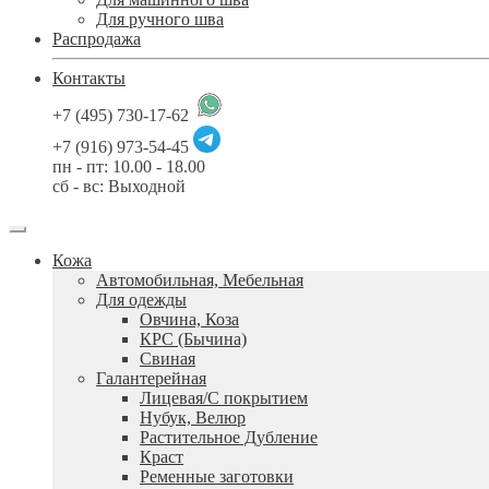
Для ручного шва
Распродажа
Контакты
+7 (495) 730-17-62
+7 (916) 973-54-45
пн - пт: 10.00 - 18.00
сб - вс: Выходной
Кожа
Автомобильная, Мебельная
Для одежды
Овчина, Коза
КРС (Бычина)
Свиная
Галантерейная
Лицевая/С покрытием
Нубук, Велюр
Растительное Дубление
Краст
Ременные заготовки