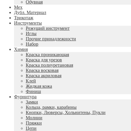
Обувная
Мех
Дубл. Материал
Трикотаж
Инструменты
Режущий инструмент
Иглы
Прочие принадлежности
Набор
Химия
Краска проникающая
Краска для урезов
Краска полиуретановая
Краска восковая
Краска акриловая
Клей
Жидкая кожа
Финиш
Фурнитура
Замки
Кольца, рамки, карабины
Кнопки, Люверсы, Хольнитены, Пукли
Молнии
Пряжки
Цепи