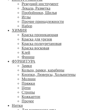
Режущий инструмент
Лекала, Разметка
Пробойники, Шилья
Иглы
Прочие принадлежности
Набор
ХИМИЯ
Краска проникающая
Краска для урезов
Краска полиуретановая
Краска восковая
Клей
Финиш
ФУРНИТУРА
Замки
Кольца, рамки, карабины
Кнопки, Люверсы, Хольнитены
Молнии
Пряжки
Цепи
Стропы
Кожкартон
Прочее
Нитки
Для машинного шва