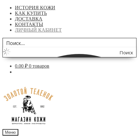
ИСТОРИЯ КОЖИ
КАК КУПИТЬ
ДОСТАВКА
КОНТАКТЫ
ЛИЧНЫЙ КАБИНЕТ
Поиск
по
0.00
₽
0 товаров
сайту
Перейти
Перейти
к
к
навигации
содержимому
Меню