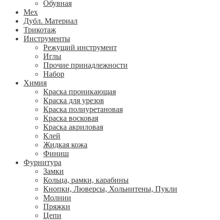
Обувная
Мех
Дубл. Материал
Трикотаж
Инструменты
Режущий инструмент
Иглы
Прочие принадлежности
Набор
Химия
Краска проникающая
Краска для урезов
Краска полиуретановая
Краска восковая
Краска акриловая
Клей
Жидкая кожа
Финиш
Фурнитура
Замки
Кольца, рамки, карабины
Кнопки, Люверсы, Хольнитены, Пукли
Молнии
Пряжки
Цепи