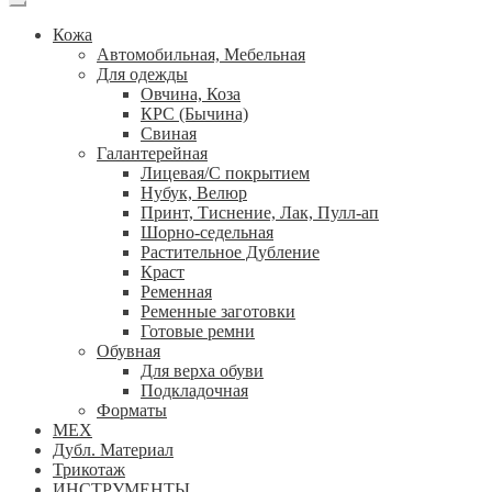
Кожа
Автомобильная, Мебельная
Для одежды
Овчина, Коза
КРС (Бычина)
Свиная
Галантерейная
Лицевая/С покрытием
Нубук, Велюр
Принт, Тиснение, Лак, Пулл-ап
Шорно-седельная
Растительное Дубление
Краст
Ременная
Ременные заготовки
Готовые ремни
Обувная
Для верха обуви
Подкладочная
Форматы
МЕХ
Дубл. Материал
Трикотаж
ИНСТРУМЕНТЫ