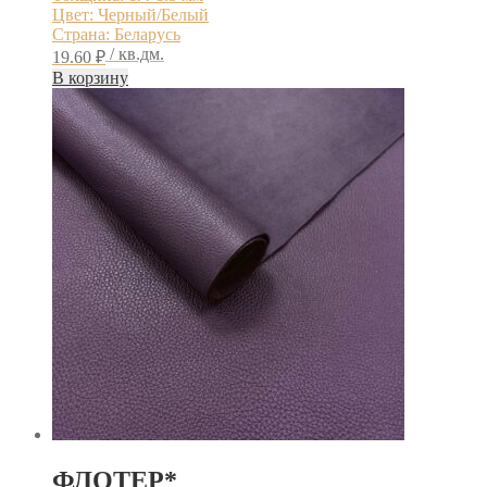
Цвет: Черный/Белый
Страна: Беларусь
/ кв.дм.
19.60
₽
В корзину
ФЛОТЕР*