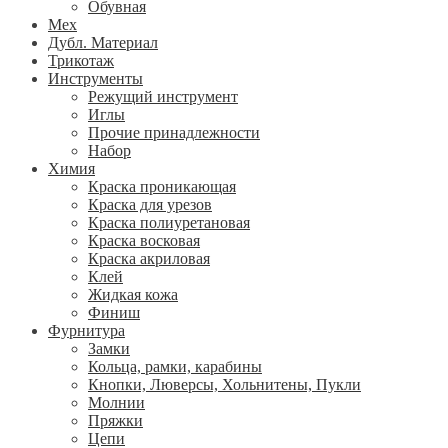
Обувная
Мех
Дубл. Материал
Трикотаж
Инструменты
Режущий инструмент
Иглы
Прочие принадлежности
Набор
Химия
Краска проникающая
Краска для урезов
Краска полиуретановая
Краска восковая
Краска акриловая
Клей
Жидкая кожа
Финиш
Фурнитура
Замки
Кольца, рамки, карабины
Кнопки, Люверсы, Хольнитены, Пукли
Молнии
Пряжки
Цепи