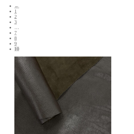
←
1
2
3
…
7
8
9
10