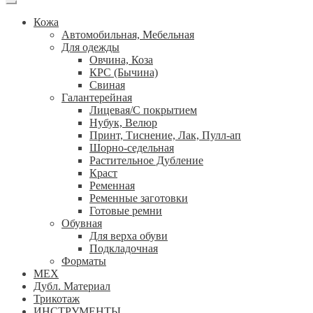
Кожа
Автомобильная, Мебельная
Для одежды
Овчина, Коза
КРС (Бычина)
Свиная
Галантерейная
Лицевая/С покрытием
Нубук, Велюр
Принт, Тиснение, Лак, Пулл-ап
Шорно-седельная
Растительное Дубление
Краст
Ременная
Ременные заготовки
Готовые ремни
Обувная
Для верха обуви
Подкладочная
Форматы
МЕХ
Дубл. Материал
Трикотаж
ИНСТРУМЕНТЫ