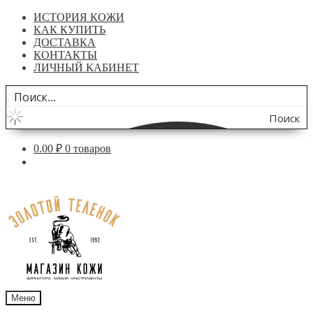
ИСТОРИЯ КОЖИ
КАК КУПИТЬ
ДОСТАВКА
КОНТАКТЫ
ЛИЧНЫЙ КАБИНЕТ
Поиск
по
0.00
₽
0 товаров
сайту
Перейти
Перейти
к
к
навигации
содержимому
Меню