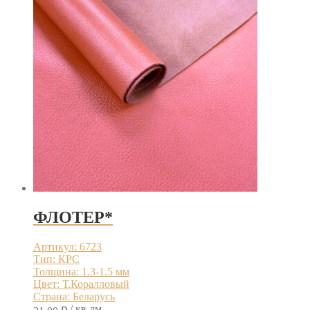
ФЛОТЕР*
Артикул: 6723
Тип: КРС
Толщина: 1.3-1.5 мм
Цвет: Т.Коралловый
Страна: Беларусь
/ кв.дм.