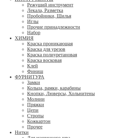
Режущий инструмент
Лекала, Разметка
Пробойники, Шилья
Иглы
Прочие принадлежности
Набор
ХИМИЯ
Краска проникающая
Краска для урезов
Краска полиуретановая
Краска восковая
Клей
Финиш
ФУРНИТУРА
Замки
Кольца, рамки, карабины
Кнопки, Люверсы, Хольнитены
Молнии
Пряжки
Цепи
Стропы
Кожкартон
Прочее
Нитки
Для машинного шва