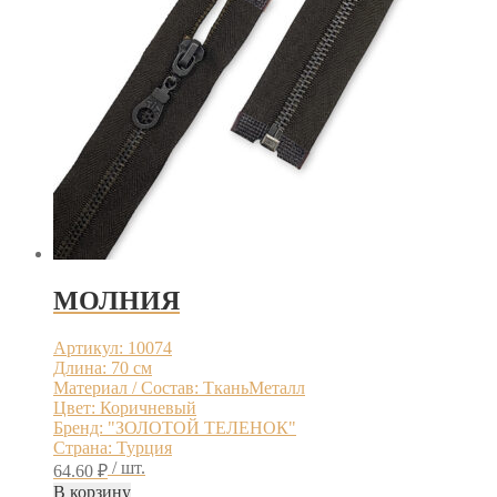
МОЛНИЯ
Артикул: 10074
Длина: 70 см
Материал / Состав: ТканьМеталл
Цвет: Коричневый
Бренд: "ЗОЛОТОЙ ТЕЛЕНОК"
Страна: Турция
/ шт.
64.60
₽
В корзину