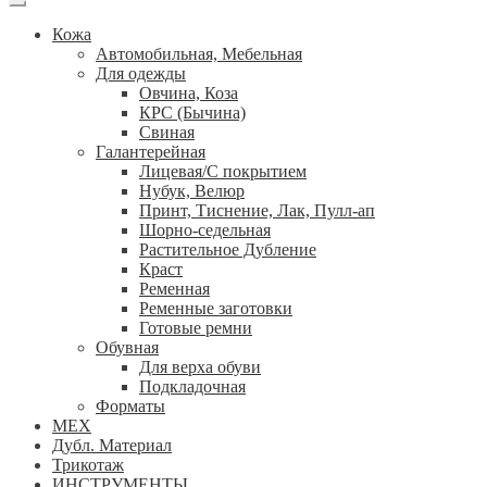
Кожа
Автомобильная, Мебельная
Для одежды
Овчина, Коза
КРС (Бычина)
Свиная
Галантерейная
Лицевая/С покрытием
Нубук, Велюр
Принт, Тиснение, Лак, Пулл-ап
Шорно-седельная
Растительное Дубление
Краст
Ременная
Ременные заготовки
Готовые ремни
Обувная
Для верха обуви
Подкладочная
Форматы
МЕХ
Дубл. Материал
Трикотаж
ИНСТРУМЕНТЫ