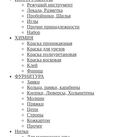
Режущий инструмент
Лекала, Разметка
Пробойники, Шилья
Иглы
Прочие принадлежности
Набор
ХИМИЯ
Краска проникающая
Краска для урезов
Краска полиуретановая
Краска восковая
Клей
Финиш
ФУРНИТУРА
Замки
Кольца, рамки, карабины
Кнопки, Люверсы, Хольнитены
Молнии
Пряжки
Цепи
Стропы
Кожкартон
Прочее
Нитки
Для машинного шва