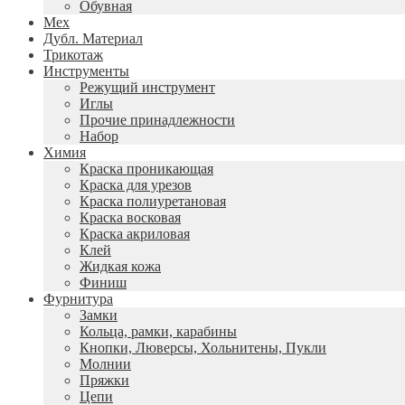
Обувная
Мех
Дубл. Материал
Трикотаж
Инструменты
Режущий инструмент
Иглы
Прочие принадлежности
Набор
Химия
Краска проникающая
Краска для урезов
Краска полиуретановая
Краска восковая
Краска акриловая
Клей
Жидкая кожа
Финиш
Фурнитура
Замки
Кольца, рамки, карабины
Кнопки, Люверсы, Хольнитены, Пукли
Молнии
Пряжки
Цепи