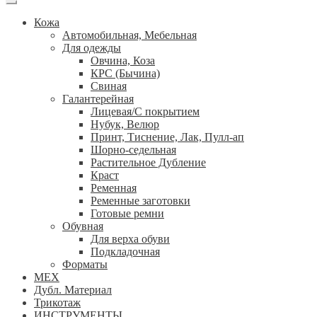
Кожа
Автомобильная, Мебельная
Для одежды
Овчина, Коза
КРС (Бычина)
Свиная
Галантерейная
Лицевая/С покрытием
Нубук, Велюр
Принт, Тиснение, Лак, Пулл-ап
Шорно-седельная
Растительное Дубление
Краст
Ременная
Ременные заготовки
Готовые ремни
Обувная
Для верха обуви
Подкладочная
Форматы
МЕХ
Дубл. Материал
Трикотаж
ИНСТРУМЕНТЫ