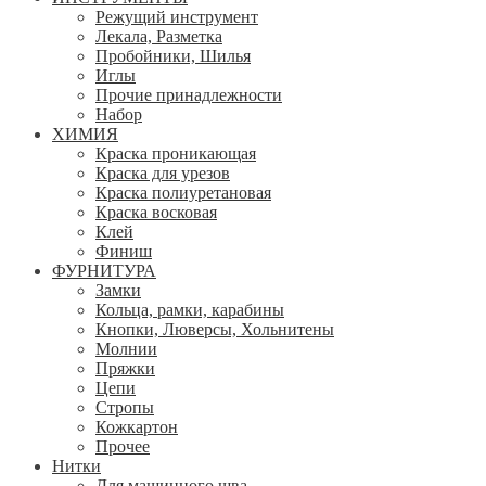
Режущий инструмент
Лекала, Разметка
Пробойники, Шилья
Иглы
Прочие принадлежности
Набор
ХИМИЯ
Краска проникающая
Краска для урезов
Краска полиуретановая
Краска восковая
Клей
Финиш
ФУРНИТУРА
Замки
Кольца, рамки, карабины
Кнопки, Люверсы, Хольнитены
Молнии
Пряжки
Цепи
Стропы
Кожкартон
Прочее
Нитки
Для машинного шва