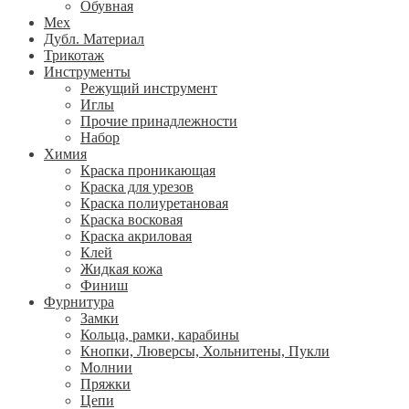
Обувная
Мех
Дубл. Материал
Трикотаж
Инструменты
Режущий инструмент
Иглы
Прочие принадлежности
Набор
Химия
Краска проникающая
Краска для урезов
Краска полиуретановая
Краска восковая
Краска акриловая
Клей
Жидкая кожа
Финиш
Фурнитура
Замки
Кольца, рамки, карабины
Кнопки, Люверсы, Хольнитены, Пукли
Молнии
Пряжки
Цепи