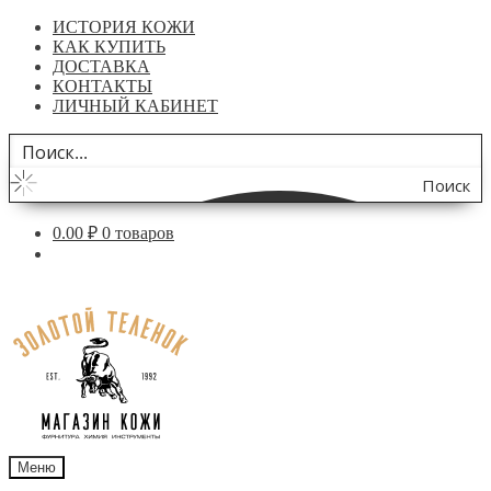
ИСТОРИЯ КОЖИ
КАК КУПИТЬ
ДОСТАВКА
КОНТАКТЫ
ЛИЧНЫЙ КАБИНЕТ
Поиск
по
0.00
₽
0 товаров
сайту
Перейти
Перейти
к
к
навигации
содержимому
Меню