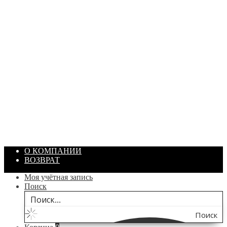
ПАСТА ГОИ
Артикул: 1869
Объем: 40 гр
Цвет: Зеленый
/ шт.
200.00
₽
В корзину
О КОМПАНИИ
ВОЗВРАТ
Моя учётная запись
Поиск
Поиск