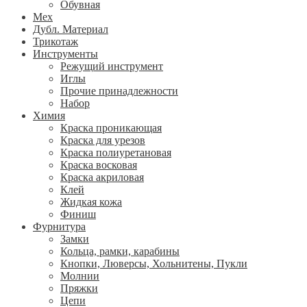
Обувная
Мех
Дубл. Материал
Трикотаж
Инструменты
Режущий инструмент
Иглы
Прочие принадлежности
Набор
Химия
Краска проникающая
Краска для урезов
Краска полиуретановая
Краска восковая
Краска акриловая
Клей
Жидкая кожа
Финиш
Фурнитура
Замки
Кольца, рамки, карабины
Кнопки, Люверсы, Хольнитены, Пукли
Молнии
Пряжки
Цепи