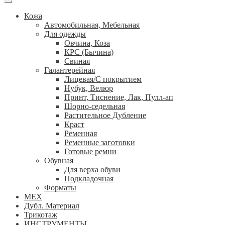
Кожа
Автомобильная, Мебельная
Для одежды
Овчина, Коза
КРС (Бычина)
Свиная
Галантерейная
Лицевая/С покрытием
Нубук, Велюр
Принт, Тиснение, Лак, Пулл-ап
Шорно-седельная
Растительное Дубление
Краст
Ременная
Ременные заготовки
Готовые ремни
Обувная
Для верха обуви
Подкладочная
Форматы
МЕХ
Дубл. Материал
Трикотаж
ИНСТРУМЕНТЫ