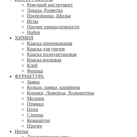
Режущий инструмент
Лекала, Разметка
Пробойники, Шилья
Иглы
Прочие принадлежности
Набор
ХИМИЯ
Краска проникающая
Краска для урезов
Краска полиуретановая
Краска восковая
Клей
Финиш
ФУРНИТУРА
Замки
Кольца, рамки, карабины
Кнопки, Люверсы, Хольнитены
Молнии
Пряжки
Цепи
Стропы
Кожкартон
Прочее
Нитки
Для машинного шва