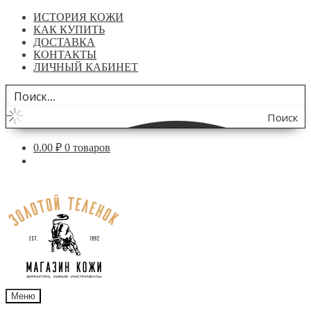
ИСТОРИЯ КОЖИ
КАК КУПИТЬ
ДОСТАВКА
КОНТАКТЫ
ЛИЧНЫЙ КАБИНЕТ
Поиск
по
0.00
₽
0 товаров
сайту
Перейти
Перейти
к
к
навигации
содержимому
Меню