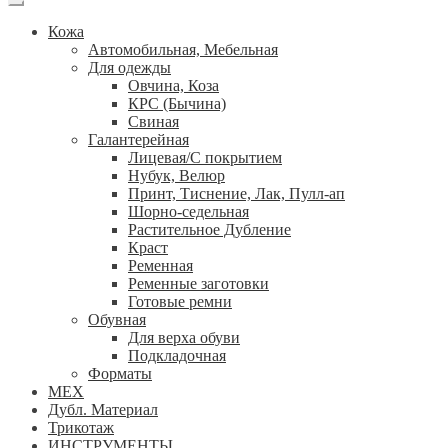
Кожа
Автомобильная, Мебельная
Для одежды
Овчина, Коза
КРС (Бычина)
Свиная
Галантерейная
Лицевая/С покрытием
Нубук, Велюр
Принт, Тиснение, Лак, Пулл-ап
Шорно-седельная
Растительное Дубление
Краст
Ременная
Ременные заготовки
Готовые ремни
Обувная
Для верха обуви
Подкладочная
Форматы
МЕХ
Дубл. Материал
Трикотаж
ИНСТРУМЕНТЫ