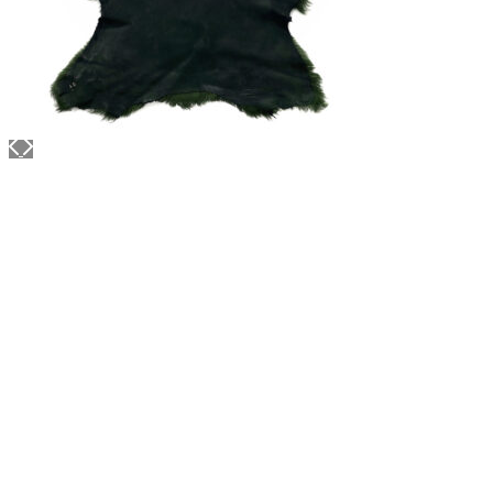
Объем: 25 гр
Материал / Состав: Тугоплавкий воск, карнаубс
Цвет: Коричневый
Страна: Япония
/ шт.
500.00
₽
В корзину