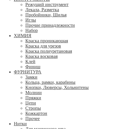
Режущий инструмент
Лекала, Разметка
Пробойники, Шилья
Иглы
Прочие принадлежности
Набор
ХИМИЯ
Краска проникающая
Краска для урезов
Краска полиуретановая
Краска восковая
Клей
Финиш
ФУРНИТУРА
Замки
Кольца, рамки, карабины
Кнопки, Люверсы, Хольнитены
Молнии
Пряжки
Цепи
Стропы
Кожкартон
Прочее
Нитки
Для машинного шва