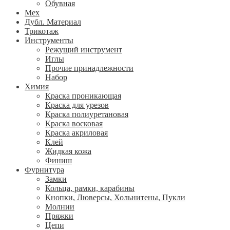
Обувная
Мех
Дубл. Материал
Трикотаж
Инструменты
Режущий инструмент
Иглы
Прочие принадлежности
Набор
Химия
Краска проникающая
Краска для урезов
Краска полиуретановая
Краска восковая
Краска акриловая
Клей
Жидкая кожа
Финиш
Фурнитура
Замки
Кольца, рамки, карабины
Кнопки, Люверсы, Хольнитены, Пукли
Молнии
Пряжки
Цепи