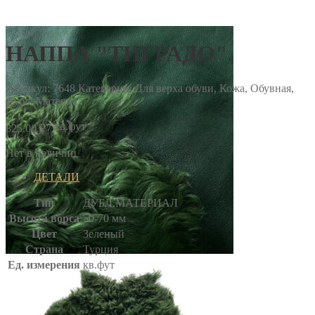
НАППА "ТИГРАДО"
Артикул:
7648
Категории: Для верха обуви, Кожа, Обувная,
Дубл. Материал
/ кв.фут
825.00
₽
Нет в наличии
ДЕТАЛИ
Тип
ДУБЛ.МАТЕРИАЛ
Высота ворса
50-70 мм
Цвет
Зеленый
Страна
Турция
Ед. измерения
кв.фут