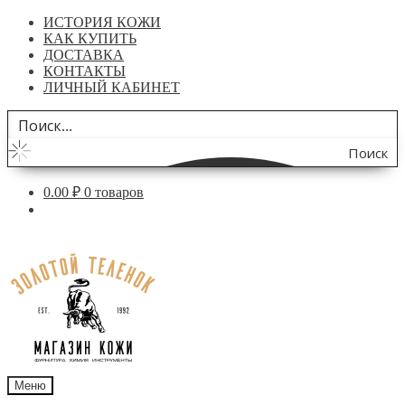
ИСТОРИЯ КОЖИ
КАК КУПИТЬ
ДОСТАВКА
КОНТАКТЫ
ЛИЧНЫЙ КАБИНЕТ
Поиск
по
0.00
₽
0 товаров
сайту
Перейти
Перейти
к
к
навигации
содержимому
Меню