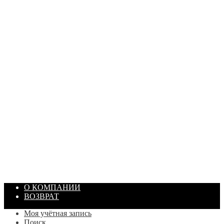
ПАСТА ГОИ
Артикул: 1869
Объем: 40 гр
Цвет: Зеленый
/ шт.
200.00
₽
В корзину
О КОМПАНИИ
ВОЗВРАТ
Моя учётная запись
Поиск