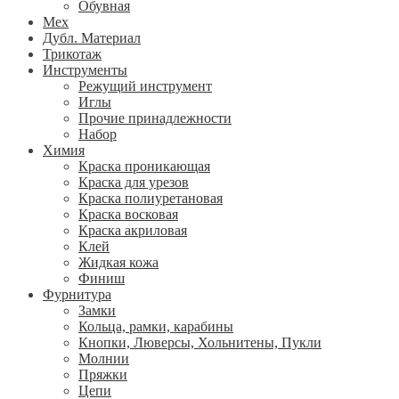
Обувная
Мех
Дубл. Материал
Трикотаж
Инструменты
Режущий инструмент
Иглы
Прочие принадлежности
Набор
Химия
Краска проникающая
Краска для урезов
Краска полиуретановая
Краска восковая
Краска акриловая
Клей
Жидкая кожа
Финиш
Фурнитура
Замки
Кольца, рамки, карабины
Кнопки, Люверсы, Хольнитены, Пукли
Молнии
Пряжки
Цепи