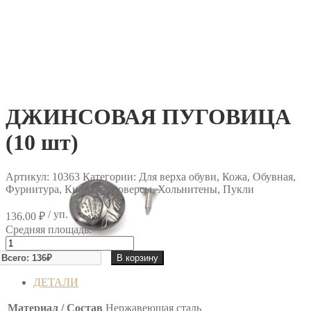
ДЖИНСОВАЯ ПУГОВИЦА
(10 шт)
Артикул:
10363
Категории: Для верха обуви, Кожа, Обувная,
Фурнитура, Кнопки, Люверсы, Хольнитены, Пукли
/ уп.
136.00
₽
Средняя площадь:
Количество
товара
В корзину
ДЖИНСОВАЯ
ПУГОВИЦА
ДЕТАЛИ
(10
шт)
Материал / Состав
Нержавеющая сталь