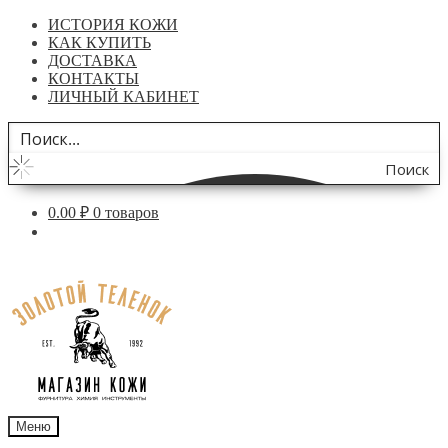
ИСТОРИЯ КОЖИ
КАК КУПИТЬ
ДОСТАВКА
КОНТАКТЫ
ЛИЧНЫЙ КАБИНЕТ
Поиск
по
0.00
₽
0 товаров
сайту
Перейти
Перейти
к
к
навигации
содержимому
Меню