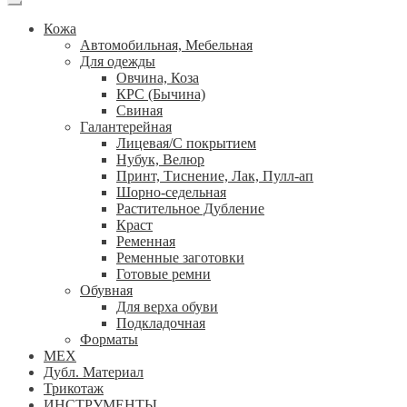
Кожа
Автомобильная, Мебельная
Для одежды
Овчина, Коза
КРС (Бычина)
Свиная
Галантерейная
Лицевая/С покрытием
Нубук, Велюр
Принт, Тиснение, Лак, Пулл-ап
Шорно-седельная
Растительное Дубление
Краст
Ременная
Ременные заготовки
Готовые ремни
Обувная
Для верха обуви
Подкладочная
Форматы
МЕХ
Дубл. Материал
Трикотаж
ИНСТРУМЕНТЫ