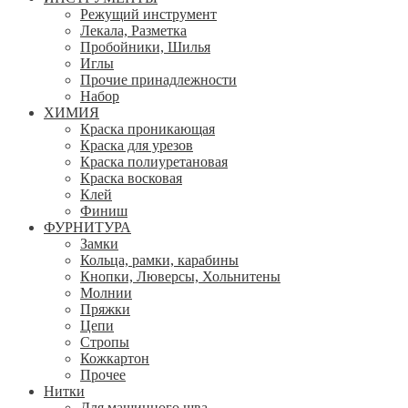
Режущий инструмент
Лекала, Разметка
Пробойники, Шилья
Иглы
Прочие принадлежности
Набор
ХИМИЯ
Краска проникающая
Краска для урезов
Краска полиуретановая
Краска восковая
Клей
Финиш
ФУРНИТУРА
Замки
Кольца, рамки, карабины
Кнопки, Люверсы, Хольнитены
Молнии
Пряжки
Цепи
Стропы
Кожкартон
Прочее
Нитки
Для машинного шва