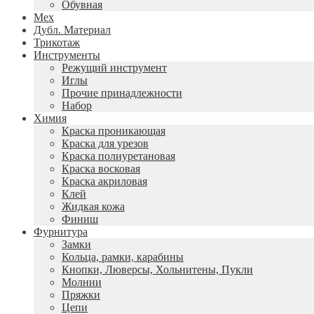
Обувная
Мех
Дубл. Материал
Трикотаж
Инструменты
Режущий инструмент
Иглы
Прочие принадлежности
Набор
Химия
Краска проникающая
Краска для урезов
Краска полиуретановая
Краска восковая
Краска акриловая
Клей
Жидкая кожа
Финиш
Фурнитура
Замки
Кольца, рамки, карабины
Кнопки, Люверсы, Хольнитены, Пукли
Молнии
Пряжки
Цепи