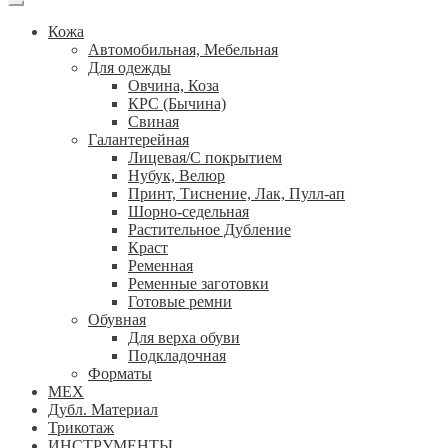
Кожа
Автомобильная, Мебельная
Для одежды
Овчина, Коза
КРС (Бычина)
Свиная
Галантерейная
Лицевая/С покрытием
Нубук, Велюр
Принт, Тиснение, Лак, Пулл-ап
Шорно-седельная
Растительное Дубление
Краст
Ременная
Ременные заготовки
Готовые ремни
Обувная
Для верха обуви
Подкладочная
Форматы
МЕХ
Дубл. Материал
Трикотаж
ИНСТРУМЕНТЫ