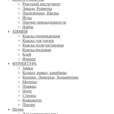
Режущий инструмент
Лекала, Разметка
Пробойники, Шилья
Иглы
Прочие принадлежности
Набор
ХИМИЯ
Краска проникающая
Краска для урезов
Краска полиуретановая
Краска восковая
Клей
Финиш
ФУРНИТУРА
Замки
Кольца, рамки, карабины
Кнопки, Люверсы, Хольнитены
Молнии
Пряжки
Цепи
Стропы
Кожкартон
Прочее
Нитки
Для машинного шва