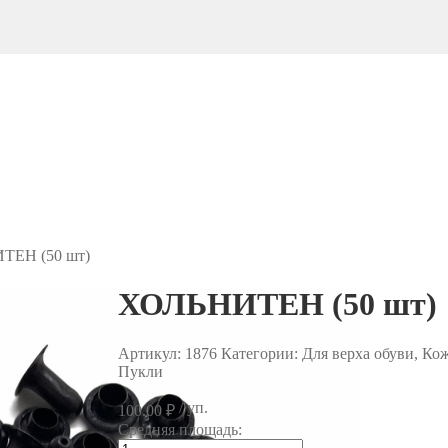
ТЕН (50 шт)
ХОЛЬНИТЕН (50 шт)
Артикул:
1876
Категории: Для верха обуви, Ко
Пукли
/ уп.
100.00
₽
Средняя площадь:
Количество