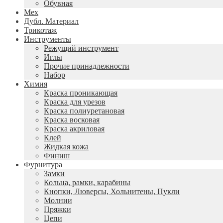
Обувная
Мех
Дубл. Материал
Трикотаж
Инструменты
Режущий инструмент
Иглы
Прочие принадлежности
Набор
Химия
Краска проникающая
Краска для урезов
Краска полиуретановая
Краска восковая
Краска акриловая
Клей
Жидкая кожа
Финиш
Фурнитура
Замки
Кольца, рамки, карабины
Кнопки, Люверсы, Хольнитены, Пукли
Молнии
Пряжки
Цепи