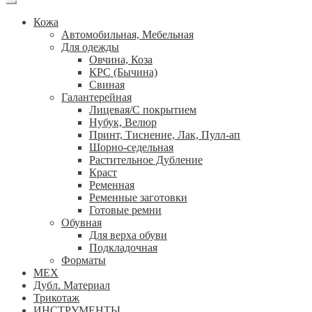
Кожа
Автомобильная, Мебельная
Для одежды
Овчина, Коза
КРС (Бычина)
Свиная
Галантерейная
Лицевая/С покрытием
Нубук, Велюр
Принт, Тиснение, Лак, Пулл-ап
Шорно-седельная
Растительное Дубление
Краст
Ременная
Ременные заготовки
Готовые ремни
Обувная
Для верха обуви
Подкладочная
Форматы
МЕХ
Дубл. Материал
Трикотаж
ИНСТРУМЕНТЫ