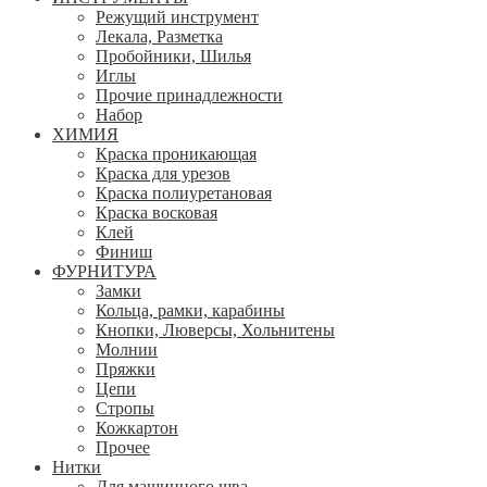
Режущий инструмент
Лекала, Разметка
Пробойники, Шилья
Иглы
Прочие принадлежности
Набор
ХИМИЯ
Краска проникающая
Краска для урезов
Краска полиуретановая
Краска восковая
Клей
Финиш
ФУРНИТУРА
Замки
Кольца, рамки, карабины
Кнопки, Люверсы, Хольнитены
Молнии
Пряжки
Цепи
Стропы
Кожкартон
Прочее
Нитки
Для машинного шва