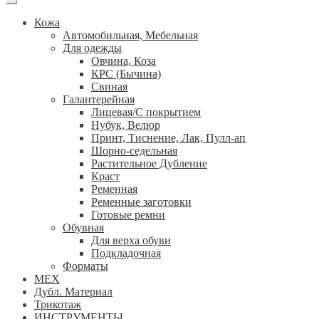
Кожа
Автомобильная, Мебельная
Для одежды
Овчина, Коза
КРС (Бычина)
Свиная
Галантерейная
Лицевая/С покрытием
Нубук, Велюр
Принт, Тиснение, Лак, Пулл-ап
Шорно-седельная
Растительное Дубление
Краст
Ременная
Ременные заготовки
Готовые ремни
Обувная
Для верха обуви
Подкладочная
Форматы
МЕХ
Дубл. Материал
Трикотаж
ИНСТРУМЕНТЫ