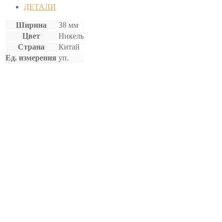
(5
ДЕТАЛИ
шт)
Ширина
38 мм
Цвет
Никель
Страна
Китай
Ед. измерения
уп.