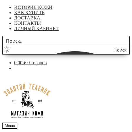
ИСТОРИЯ КОЖИ
КАК КУПИТЬ
ДОСТАВКА
КОНТАКТЫ
ЛИЧНЫЙ КАБИНЕТ
Поиск
по
0.00
₽
0 товаров
сайту
Перейти
Перейти
к
к
навигации
содержимому
Меню