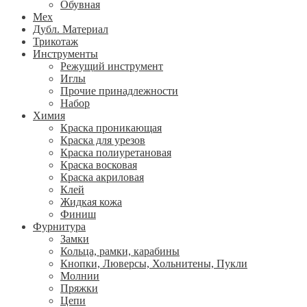
Обувная
Мех
Дубл. Материал
Трикотаж
Инструменты
Режущий инструмент
Иглы
Прочие принадлежности
Набор
Химия
Краска проникающая
Краска для урезов
Краска полиуретановая
Краска восковая
Краска акриловая
Клей
Жидкая кожа
Финиш
Фурнитура
Замки
Кольца, рамки, карабины
Кнопки, Люверсы, Хольнитены, Пукли
Молнии
Пряжки
Цепи