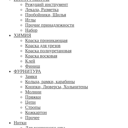
Режущий инструмент
Лекала, Разметка
Пробойники, Шилья
Иглы
Прочие принадлежности
Набор
ХИМИЯ
Краска проникающая
Краска для урезов
Краска полиуретановая
Краска восковая
Клей
Финиш
ФУРНИТУРА
Замки
Кольца, рамки, карабины
Кнопки, Люверсы, Хольнитены
Молнии
Пряжки
Цепи
Стропы
Кожкартон
Прочее
Нитки
Для машинного шва