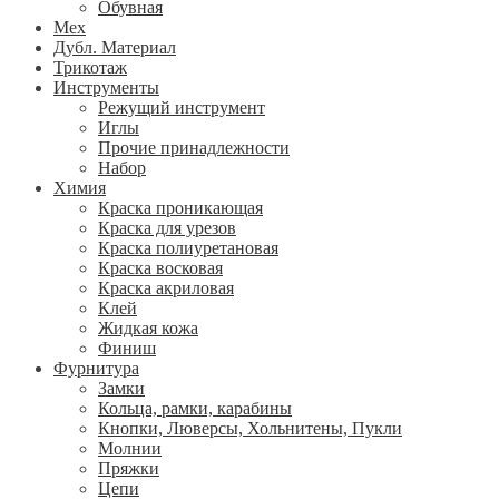
Обувная
Мех
Дубл. Материал
Трикотаж
Инструменты
Режущий инструмент
Иглы
Прочие принадлежности
Набор
Химия
Краска проникающая
Краска для урезов
Краска полиуретановая
Краска восковая
Краска акриловая
Клей
Жидкая кожа
Финиш
Фурнитура
Замки
Кольца, рамки, карабины
Кнопки, Люверсы, Хольнитены, Пукли
Молнии
Пряжки
Цепи