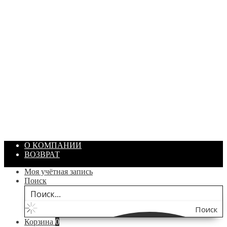
ПАСТА ГОИ
Артикул: 1869
Объем: 40 гр
Цвет: Зеленый
/ шт.
200.00
₽
В корзину
О КОМПАНИИ
ВОЗВРАТ
Моя учётная запись
Поиск
Поиск
Корзина
0
по