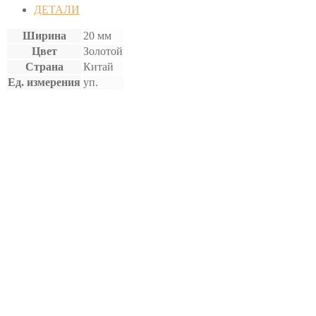
(10
ДЕТАЛИ
шт)
Ширина
20 мм
Цвет
Золотой
Страна
Китай
Ед. измерения
уп.