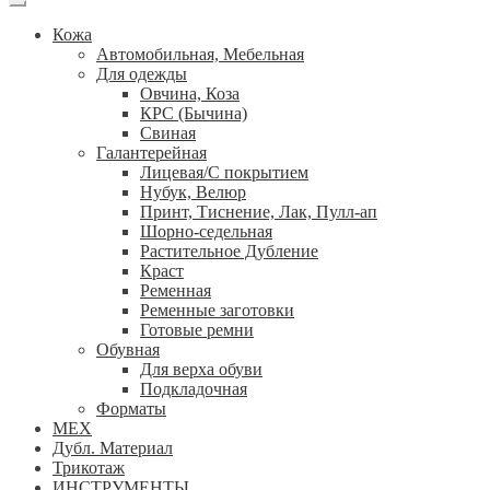
Кожа
Автомобильная, Мебельная
Для одежды
Овчина, Коза
КРС (Бычина)
Свиная
Галантерейная
Лицевая/С покрытием
Нубук, Велюр
Принт, Тиснение, Лак, Пулл-ап
Шорно-седельная
Растительное Дубление
Краст
Ременная
Ременные заготовки
Готовые ремни
Обувная
Для верха обуви
Подкладочная
Форматы
МЕХ
Дубл. Материал
Трикотаж
ИНСТРУМЕНТЫ