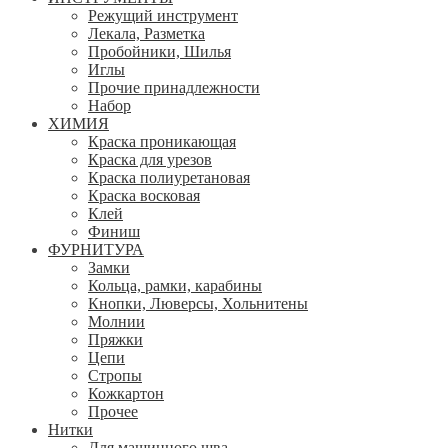
Режущий инструмент
Лекала, Разметка
Пробойники, Шилья
Иглы
Прочие принадлежности
Набор
ХИМИЯ
Краска проникающая
Краска для урезов
Краска полиуретановая
Краска восковая
Клей
Финиш
ФУРНИТУРА
Замки
Кольца, рамки, карабины
Кнопки, Люверсы, Хольнитены
Молнии
Пряжки
Цепи
Стропы
Кожкартон
Прочее
Нитки
Для машинного шва