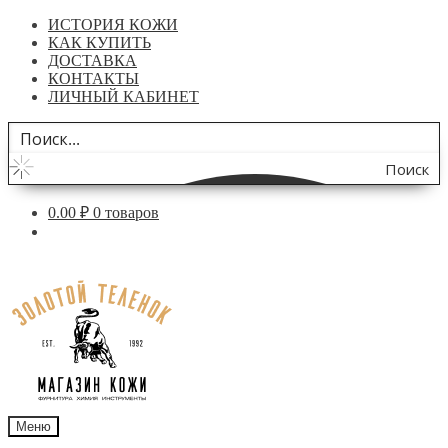
ИСТОРИЯ КОЖИ
КАК КУПИТЬ
ДОСТАВКА
КОНТАКТЫ
ЛИЧНЫЙ КАБИНЕТ
Поиск
по
0.00
₽
0 товаров
сайту
Перейти
Перейти
к
к
навигации
содержимому
Меню