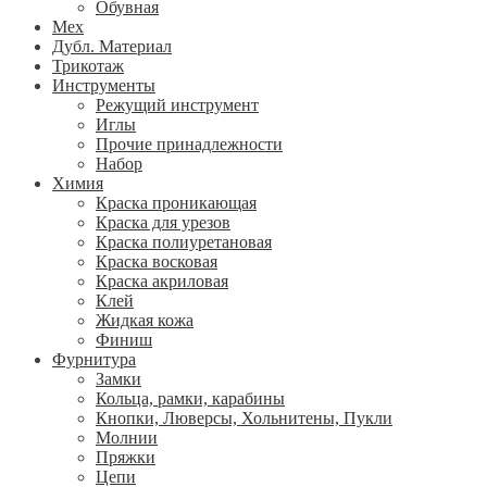
Обувная
Мех
Дубл. Материал
Трикотаж
Инструменты
Режущий инструмент
Иглы
Прочие принадлежности
Набор
Химия
Краска проникающая
Краска для урезов
Краска полиуретановая
Краска восковая
Краска акриловая
Клей
Жидкая кожа
Финиш
Фурнитура
Замки
Кольца, рамки, карабины
Кнопки, Люверсы, Хольнитены, Пукли
Молнии
Пряжки
Цепи