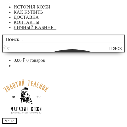
ИСТОРИЯ КОЖИ
КАК КУПИТЬ
ДОСТАВКА
КОНТАКТЫ
ЛИЧНЫЙ КАБИНЕТ
Поиск
по
0.00
₽
0 товаров
сайту
Перейти
Перейти
к
к
навигации
содержимому
Меню