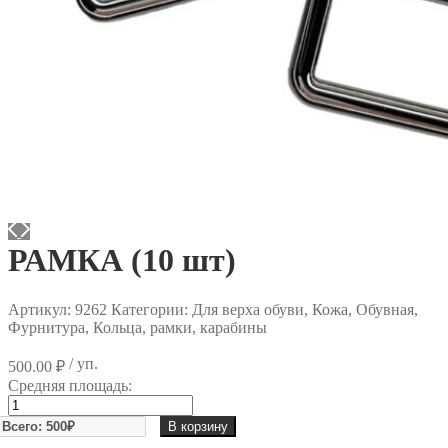
РАМКА (10 шт)
Артикул:
9262
Категории: Для верха обуви, Кожа, Обувная,
Фурнитура, Кольца, рамки, карабины
/ уп.
500.00
₽
Средняя площадь:
Количество
товара
В корзину
РАМКА