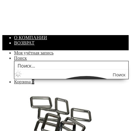
Артикул: 1869
Объем: 40 гр
Цвет: Зеленый
/ шт.
200.00
₽
В корзину
О КОМПАНИИ
ВОЗВРАТ
Моя учётная запись
Поиск
Поиск
Корзина
0
по
сайту