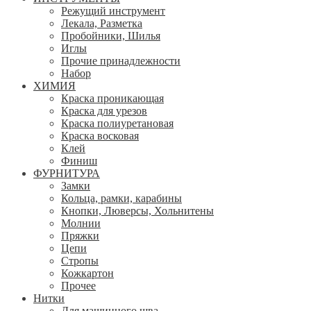
Режущий инструмент
Лекала, Разметка
Пробойники, Шилья
Иглы
Прочие принадлежности
Набор
ХИМИЯ
Краска проникающая
Краска для урезов
Краска полиуретановая
Краска восковая
Клей
Финиш
ФУРНИТУРА
Замки
Кольца, рамки, карабины
Кнопки, Люверсы, Хольнитены
Молнии
Пряжки
Цепи
Стропы
Кожкартон
Прочее
Нитки
Для машинного шва