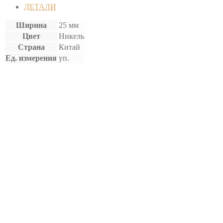
(10
ДЕТАЛИ
шт)
Ширина
25 мм
Цвет
Никель
Страна
Китай
Ед. измерения
уп.