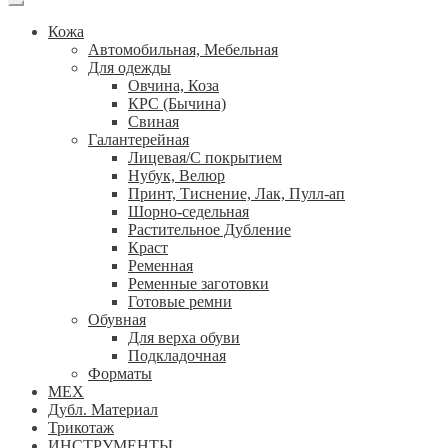
Кожа
Автомобильная, Мебельная
Для одежды
Овчина, Коза
КРС (Бычина)
Свиная
Галантерейная
Лицевая/С покрытием
Нубук, Велюр
Принт, Тиснение, Лак, Пулл-ап
Шорно-седельная
Растительное Дубление
Краст
Ременная
Ременные заготовки
Готовые ремни
Обувная
Для верха обуви
Подкладочная
Форматы
МЕХ
Дубл. Материал
Трикотаж
ИНСТРУМЕНТЫ