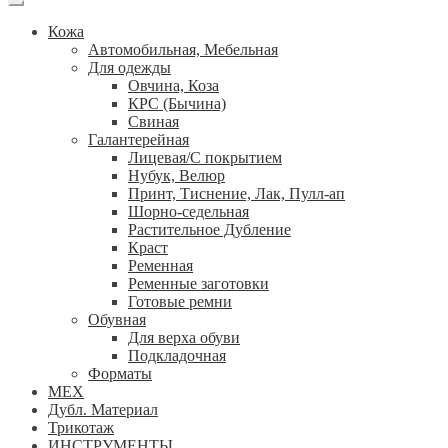
Кожа
Автомобильная, Мебельная
Для одежды
Овчина, Коза
КРС (Бычина)
Свиная
Галантерейная
Лицевая/С покрытием
Нубук, Велюр
Принт, Тиснение, Лак, Пулл-ап
Шорно-седельная
Растительное Дубление
Краст
Ременная
Ременные заготовки
Готовые ремни
Обувная
Для верха обуви
Подкладочная
Форматы
МЕХ
Дубл. Материал
Трикотаж
ИНСТРУМЕНТЫ