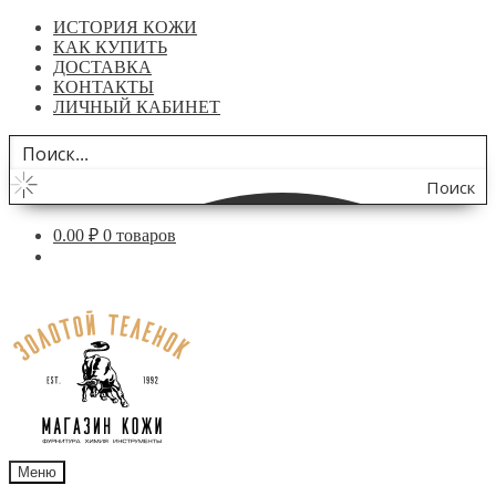
ИСТОРИЯ КОЖИ
КАК КУПИТЬ
ДОСТАВКА
КОНТАКТЫ
ЛИЧНЫЙ КАБИНЕТ
Поиск
по
0.00
₽
0 товаров
сайту
Перейти
Перейти
к
к
навигации
содержимому
Меню