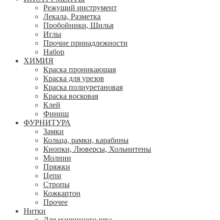
Режущий инструмент
Лекала, Разметка
Пробойники, Шилья
Иглы
Прочие принадлежности
Набор
ХИМИЯ
Краска проникающая
Краска для урезов
Краска полиуретановая
Краска восковая
Клей
Финиш
ФУРНИТУРА
Замки
Кольца, рамки, карабины
Кнопки, Люверсы, Хольнитены
Молнии
Пряжки
Цепи
Стропы
Кожкартон
Прочее
Нитки
Для машинного шва