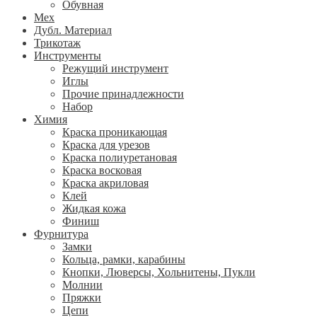
Обувная
Мех
Дубл. Материал
Трикотаж
Инструменты
Режущий инструмент
Иглы
Прочие принадлежности
Набор
Химия
Краска проникающая
Краска для урезов
Краска полиуретановая
Краска восковая
Краска акриловая
Клей
Жидкая кожа
Финиш
Фурнитура
Замки
Кольца, рамки, карабины
Кнопки, Люверсы, Хольнитены, Пукли
Молнии
Пряжки
Цепи