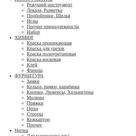
Режущий инструмент
Лекала, Разметка
Пробойники, Шилья
Иглы
Прочие принадлежности
Набор
ХИМИЯ
Краска проникающая
Краска для урезов
Краска полиуретановая
Краска восковая
Клей
Финиш
ФУРНИТУРА
Замки
Кольца, рамки, карабины
Кнопки, Люверсы, Хольнитены
Молнии
Пряжки
Цепи
Стропы
Кожкартон
Прочее
Нитки
Для машинного шва