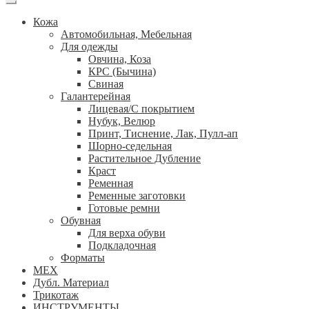
Кожа
Автомобильная, Мебельная
Для одежды
Овчина, Коза
КРС (Бычина)
Свиная
Галантерейная
Лицевая/С покрытием
Нубук, Велюр
Принт, Тиснение, Лак, Пулл-ап
Шорно-седельная
Растительное Дубление
Краст
Ременная
Ременные заготовки
Готовые ремни
Обувная
Для верха обуви
Подкладочная
Форматы
МЕХ
Дубл. Материал
Трикотаж
ИНСТРУМЕНТЫ