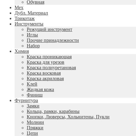
Обувная
Мех
Дубл. Материал
Трикотаж
Инструменты
Режущий инструмент
Иглы
Прочие принадлежности
Набор
Химия
Краска проникающая
Краска для урезов
Краска полиуретановая
Краска восковая
Краска акриловая
Клей
Жидкая кожа
Финиш
Фурнитура
Замки
Кольца, рамки, карабины
Кнопки, Люверсы, Хольнитены, Пукли
Молнии
Пряжки
Цепи