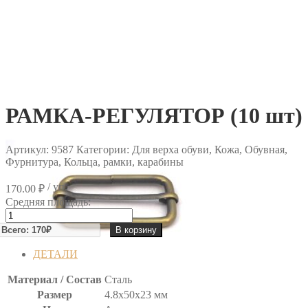
РАМКА-РЕГУЛЯТОР (10 шт)
Артикул:
9587
Категории: Для верха обуви, Кожа, Обувная,
Фурнитура, Кольца, рамки, карабины
/ уп.
170.00
₽
Средняя площадь:
Количество
товара
В корзину
РАМКА-
РЕГУЛЯТОР
ДЕТАЛИ
(10
шт)
Материал / Состав
Сталь
Размер
4.8х50х23 мм