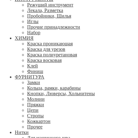
Режущий инструмент
Лекала, Разметка
Пробойники, Шилья
Иглы
Прочие принадлежности
Набор
ХИМИЯ
Краска проникающая
Краска для урезов
Краска полиуретановая
Краска восковая
Клей
Финиш
ФУРНИТУРА
Замки
Кольца, рамки, карабины
Кнопки, Люверсы, Хольнитены
Молнии
Пряжки
Цепи
Стропы
Кожкартон
Прочее
Нитки
Для машинного шва