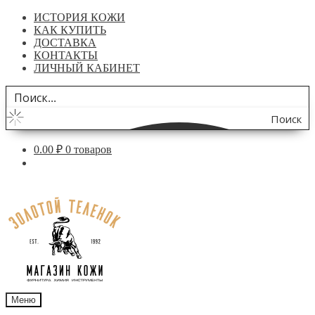
ИСТОРИЯ КОЖИ
КАК КУПИТЬ
ДОСТАВКА
КОНТАКТЫ
ЛИЧНЫЙ КАБИНЕТ
Поиск
по
0.00
₽
0 товаров
сайту
Перейти
Перейти
к
к
навигации
содержимому
Меню