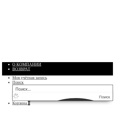
ПАСТА ГОИ
Артикул: 1869
Объем: 40 гр
Цвет: Зеленый
/ шт.
200.00
₽
В корзину
О КОМПАНИИ
ВОЗВРАТ
Моя учётная запись
Поиск
Поиск
Корзина
0
по
сайту