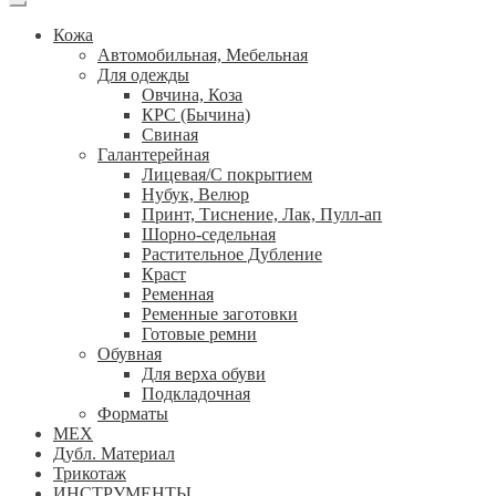
Кожа
Автомобильная, Мебельная
Для одежды
Овчина, Коза
КРС (Бычина)
Свиная
Галантерейная
Лицевая/С покрытием
Нубук, Велюр
Принт, Тиснение, Лак, Пулл-ап
Шорно-седельная
Растительное Дубление
Краст
Ременная
Ременные заготовки
Готовые ремни
Обувная
Для верха обуви
Подкладочная
Форматы
МЕХ
Дубл. Материал
Трикотаж
ИНСТРУМЕНТЫ