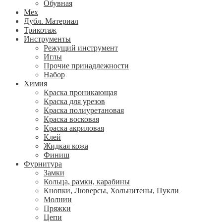
Обувная
Мех
Дубл. Материал
Трикотаж
Инструменты
Режущий инструмент
Иглы
Прочие принадлежности
Набор
Химия
Краска проникающая
Краска для урезов
Краска полиуретановая
Краска восковая
Краска акриловая
Клей
Жидкая кожа
Финиш
Фурнитура
Замки
Кольца, рамки, карабины
Кнопки, Люверсы, Хольнитены, Пукли
Молнии
Пряжки
Цепи