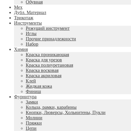
Обувная
Мех
Дубл. Материал
Трикотаж
Инструменты
Режущий инструмент
Иглы
Прочие принадлежности
Набор
Химия
Краска проникающая
Краска для урезов
Краска полиуретановая
Краска восковая
Краска акриловая
Клей
Жидкая кожа
Финиш
Фурнитура
Замки
Кольца, рамки, карабины
Кнопки, Люверсы, Хольнитены, Пукли
Молнии
Пряжки
Цепи