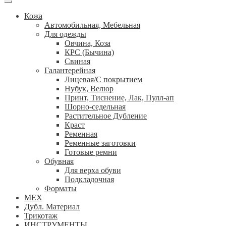
Кожа
Автомобильная, Мебельная
Для одежды
Овчина, Коза
КРС (Бычина)
Свиная
Галантерейная
Лицевая/С покрытием
Нубук, Велюр
Принт, Тиснение, Лак, Пулл-ап
Шорно-седельная
Растительное Дубление
Краст
Ременная
Ременные заготовки
Готовые ремни
Обувная
Для верха обуви
Подкладочная
Форматы
МЕХ
Дубл. Материал
Трикотаж
ИНСТРУМЕНТЫ