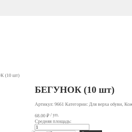
 (10 шт)
БЕГУНОК (10 шт)
Артикул:
9661
Категории: Для верха обуви, Ко
/ уп.
68.00
₽
Средняя площадь:
Количество
товара