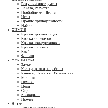
Режущий инструмент
Лекала, Разметка
Пробойники, Шилья
Иглы
Прочие принадлежности
Набор
ХИМИЯ
Краска проникающая
Краска для урезов
Краска полиуретановая
Краска восковая
Клей
Финиш
ФУРНИТУРА
Замки
Кольца, рамки, карабины
Кнопки, Люверсы, Хольнитены
Молнии
Пряжки
Цепи
Стропы
Кожкартон
Прочее
Нитки
Для машинного шва