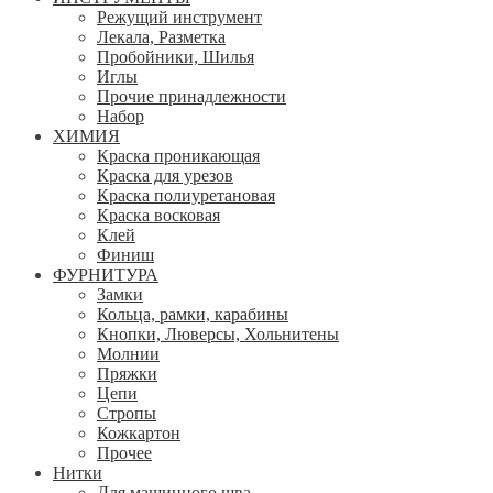
Режущий инструмент
Лекала, Разметка
Пробойники, Шилья
Иглы
Прочие принадлежности
Набор
ХИМИЯ
Краска проникающая
Краска для урезов
Краска полиуретановая
Краска восковая
Клей
Финиш
ФУРНИТУРА
Замки
Кольца, рамки, карабины
Кнопки, Люверсы, Хольнитены
Молнии
Пряжки
Цепи
Стропы
Кожкартон
Прочее
Нитки
Для машинного шва