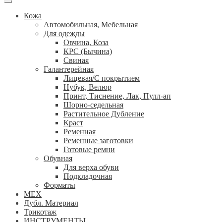
Кожа
Автомобильная, Мебельная
Для одежды
Овчина, Коза
КРС (Бычина)
Свиная
Галантерейная
Лицевая/С покрытием
Нубук, Велюр
Принт, Тиснение, Лак, Пулл-ап
Шорно-седельная
Растительное Дубление
Краст
Ременная
Ременные заготовки
Готовые ремни
Обувная
Для верха обуви
Подкладочная
Форматы
МЕХ
Дубл. Материал
Трикотаж
ИНСТРУМЕНТЫ