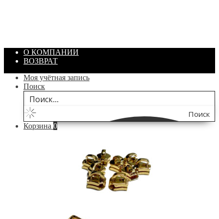
Объем: 40 гр
Цвет: Зеленый
/ шт.
200.00
₽
В корзину
О КОМПАНИИ
ВОЗВРАТ
Моя учётная запись
Поиск
Поиск
Корзина
0
по
сайту