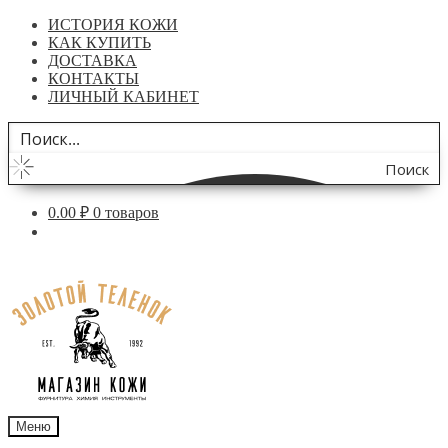
ИСТОРИЯ КОЖИ
КАК КУПИТЬ
ДОСТАВКА
КОНТАКТЫ
ЛИЧНЫЙ КАБИНЕТ
Поиск
по
0.00
₽
0 товаров
сайту
Перейти
Перейти
к
к
навигации
содержимому
Меню