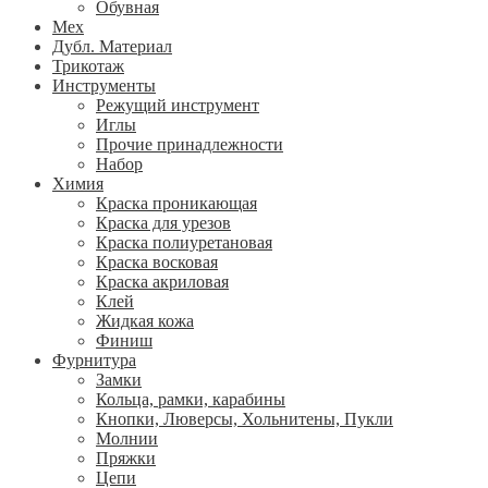
Обувная
Мех
Дубл. Материал
Трикотаж
Инструменты
Режущий инструмент
Иглы
Прочие принадлежности
Набор
Химия
Краска проникающая
Краска для урезов
Краска полиуретановая
Краска восковая
Краска акриловая
Клей
Жидкая кожа
Финиш
Фурнитура
Замки
Кольца, рамки, карабины
Кнопки, Люверсы, Хольнитены, Пукли
Молнии
Пряжки
Цепи