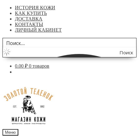
ИСТОРИЯ КОЖИ
КАК КУПИТЬ
ДОСТАВКА
КОНТАКТЫ
ЛИЧНЫЙ КАБИНЕТ
Поиск
по
0.00
₽
0 товаров
сайту
Перейти
Перейти
к
к
навигации
содержимому
Меню