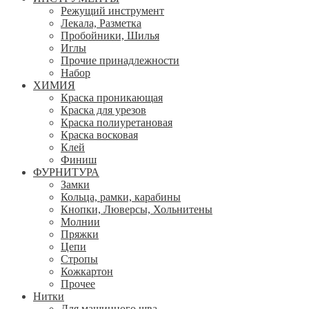
Режущий инструмент
Лекала, Разметка
Пробойники, Шилья
Иглы
Прочие принадлежности
Набор
ХИМИЯ
Краска проникающая
Краска для урезов
Краска полиуретановая
Краска восковая
Клей
Финиш
ФУРНИТУРА
Замки
Кольца, рамки, карабины
Кнопки, Люверсы, Хольнитены
Молнии
Пряжки
Цепи
Стропы
Кожкартон
Прочее
Нитки
Для машинного шва