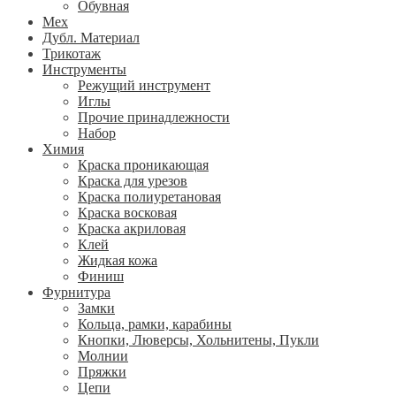
Обувная
Мех
Дубл. Материал
Трикотаж
Инструменты
Режущий инструмент
Иглы
Прочие принадлежности
Набор
Химия
Краска проникающая
Краска для урезов
Краска полиуретановая
Краска восковая
Краска акриловая
Клей
Жидкая кожа
Финиш
Фурнитура
Замки
Кольца, рамки, карабины
Кнопки, Люверсы, Хольнитены, Пукли
Молнии
Пряжки
Цепи