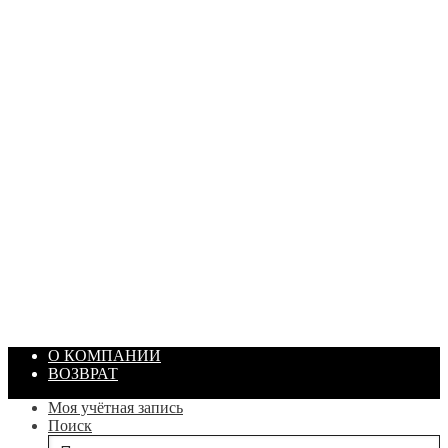
ПАСТА ГОИ
Артикул: 1869
Объем: 40 гр
Цвет: Зеленый
/ шт.
200.00
₽
В корзину
О КОМПАНИИ
ВОЗВРАТ
Моя учётная запись
Поиск