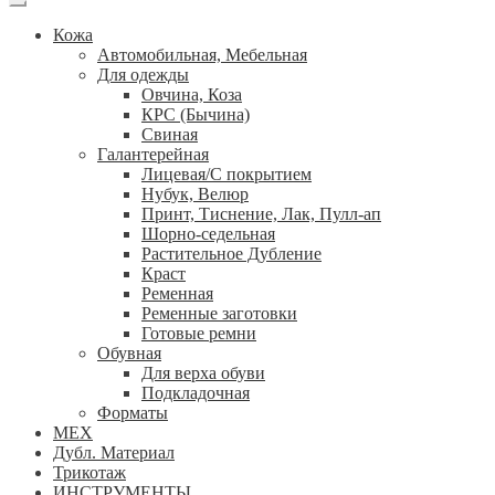
Кожа
Автомобильная, Мебельная
Для одежды
Овчина, Коза
КРС (Бычина)
Свиная
Галантерейная
Лицевая/С покрытием
Нубук, Велюр
Принт, Тиснение, Лак, Пулл-ап
Шорно-седельная
Растительное Дубление
Краст
Ременная
Ременные заготовки
Готовые ремни
Обувная
Для верха обуви
Подкладочная
Форматы
МЕХ
Дубл. Материал
Трикотаж
ИНСТРУМЕНТЫ