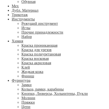
Обувная
Мех
Дубл. Материал
Трикотаж
Инструменты
Режущий инструмент
Иглы
Прочие принадлежности
Набор
Химия
Краска проникающая
Краска для урезов
Краска полиуретановая
Краска восковая
Краска акриловая
Клей
Жидкая кожа
Финиш
Фурнитура
Замки
Кольца, рамки, карабины
Кнопки, Люверсы, Хольнитены, Пукли
Молнии
Пряжки
Цепи