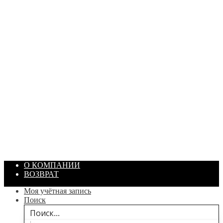
ПАСТА ГОИ
Артикул: 1869
Объем: 40 гр
Цвет: Зеленый
/ шт.
200.00
₽
В корзину
О КОМПАНИИ
ВОЗВРАТ
Моя учётная запись
Поиск