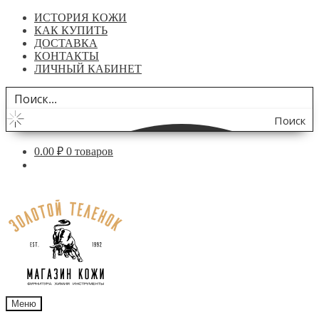
ИСТОРИЯ КОЖИ
КАК КУПИТЬ
ДОСТАВКА
КОНТАКТЫ
ЛИЧНЫЙ КАБИНЕТ
Поиск
по
0.00
₽
0 товаров
сайту
Перейти
Перейти
к
к
навигации
содержимому
Меню