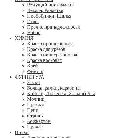
Режущий инструмент
Лекала, Разметка
Пробойники, Шилья
Иглы
Прочие принадлежности
Набор
ХИМИЯ
Краска проникающая
Краска для урезов
Краска полиуретановая
Краска восковая
Клей
Финиш
ФУРНИТУРА
Замки
Кольца, рамки, карабины
Кнопки, Люверсы, Хольнитены
Молнии
Пряжки
Цепи
Стропы
Кожкартон
Прочее
Нитки
Для машинного шва