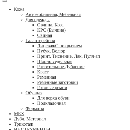
Кожа
Автомобильная, Мебельная
Для одежды
Овчина, Коза
КРС (Бычина)
Свиная
Галантерейная
Лицевая/С покрытием
Нубук, Велюр
Принт, Тиснение, Лак, Пулл-ап
Шорно-седельная
Растительное Дубление
Краст
Ременная
Ременные заготовки
Готовые ремни
Обувная
Для верха обуви
Подкладочная
Форматы
МЕХ
Дубл. Материал
Трикотаж
ИНСТРУМЕНТЫ