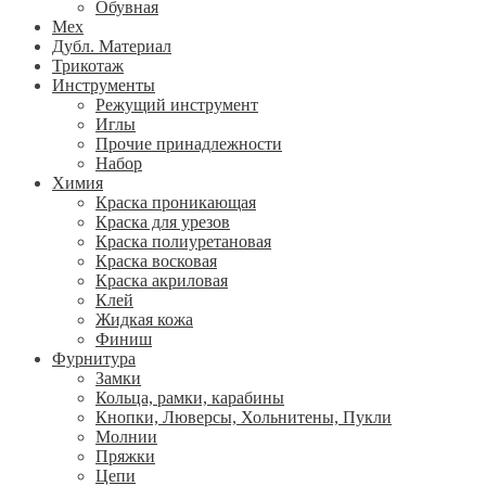
Обувная
Мех
Дубл. Материал
Трикотаж
Инструменты
Режущий инструмент
Иглы
Прочие принадлежности
Набор
Химия
Краска проникающая
Краска для урезов
Краска полиуретановая
Краска восковая
Краска акриловая
Клей
Жидкая кожа
Финиш
Фурнитура
Замки
Кольца, рамки, карабины
Кнопки, Люверсы, Хольнитены, Пукли
Молнии
Пряжки
Цепи