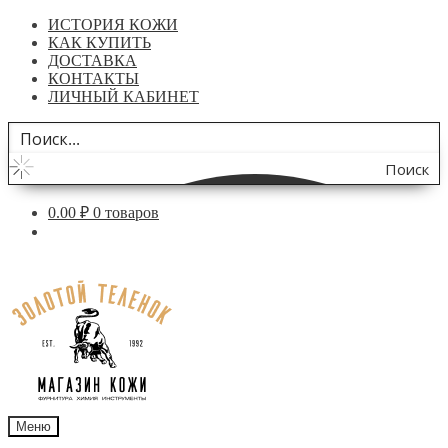
ИСТОРИЯ КОЖИ
КАК КУПИТЬ
ДОСТАВКА
КОНТАКТЫ
ЛИЧНЫЙ КАБИНЕТ
Поиск
по
0.00
₽
0 товаров
сайту
Перейти
Перейти
к
к
навигации
содержимому
Меню