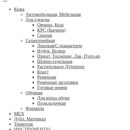
Кожа
Автомобильная, Мебельная
Для одежды
Овчина, Коза
КРС (Бычина)
Свиная
Галантерейная
Лицевая/С покрытием
Нубук, Велюр
Принт, Тиснение, Лак, Пулл-ап
Шорно-седельная
Растительное Дубление
Краст
Ременная
Ременные заготовки
Готовые ремни
Обувная
Для верха обуви
Подкладочная
Форматы
МЕХ
Дубл. Материал
Трикотаж
ИНСТРУМЕНТЫ