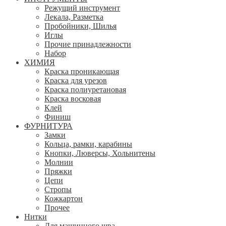
Режущий инструмент
Лекала, Разметка
Пробойники, Шилья
Иглы
Прочие принадлежности
Набор
ХИМИЯ
Краска проникающая
Краска для урезов
Краска полиуретановая
Краска восковая
Клей
Финиш
ФУРНИТУРА
Замки
Кольца, рамки, карабины
Кнопки, Люверсы, Хольнитены
Молнии
Пряжки
Цепи
Стропы
Кожкартон
Прочее
Нитки
Для машинного шва