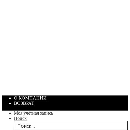
ПАСТА ГОИ
Артикул: 1869
Объем: 40 гр
Цвет: Зеленый
/ шт.
200.00
₽
В корзину
О КОМПАНИИ
ВОЗВРАТ
Моя учётная запись
Поиск