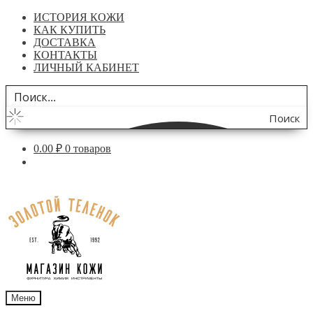
ИСТОРИЯ КОЖИ
КАК КУПИТЬ
ДОСТАВКА
КОНТАКТЫ
ЛИЧНЫЙ КАБИНЕТ
Поиск
по
0.00
₽
0 товаров
сайту
Перейти
Перейти
к
к
навигации
содержимому
Меню