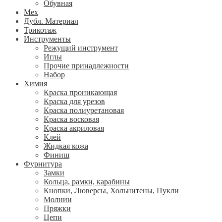
Обувная
Мех
Дубл. Материал
Трикотаж
Инструменты
Режущий инструмент
Иглы
Прочие принадлежности
Набор
Химия
Краска проникающая
Краска для урезов
Краска полиуретановая
Краска восковая
Краска акриловая
Клей
Жидкая кожа
Финиш
Фурнитура
Замки
Кольца, рамки, карабины
Кнопки, Люверсы, Хольнитены, Пукли
Молнии
Пряжки
Цепи