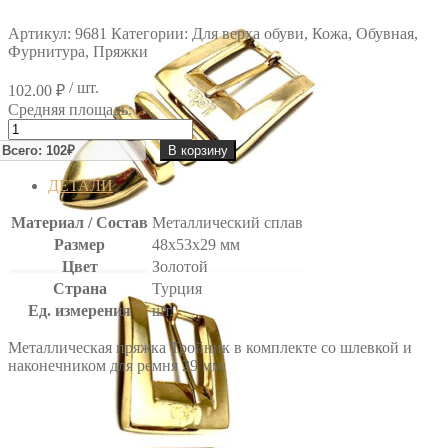
Артикул:
9681
Категории: Для верха обуви, Кожа, Обувная,
Фурнитура, Пряжки
/ шт.
102.00
₽
Средняя площадь:
Количество
товара
В корзину
ПРЯЖКА
ДЕТАЛИ
Материал / Состав
Металлический сплав
Размер
48х53х29 мм
Цвет
Золотой
Страна
Турция
Ед. измерения
шт.
Металлическая пряжка Тройник в комплекте со шлевкой и
наконечником для ремня 29 мм.