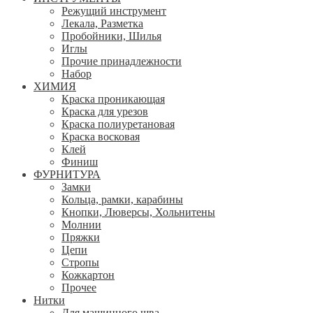
Режущий инструмент
Лекала, Разметка
Пробойники, Шилья
Иглы
Прочие принадлежности
Набор
ХИМИЯ
Краска проникающая
Краска для урезов
Краска полиуретановая
Краска восковая
Клей
Финиш
ФУРНИТУРА
Замки
Кольца, рамки, карабины
Кнопки, Люверсы, Хольнитены
Молнии
Пряжки
Цепи
Стропы
Кожкартон
Прочее
Нитки
Для машинного шва