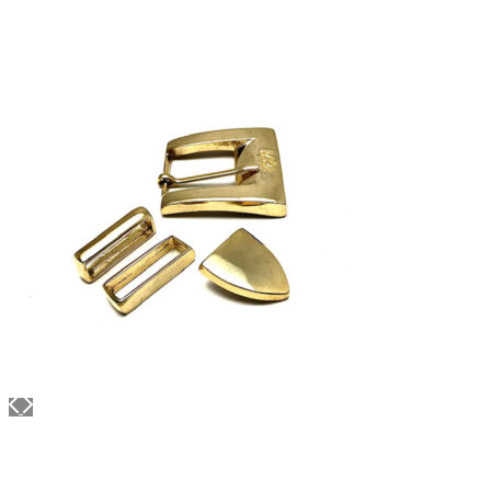
Материал / Состав: Вода, воск, масла
Цвет: Нейтральный
Бренд: "KENDA FARBEN"
Страна: Италия
/ бут.
2000.00
₽
В корзину