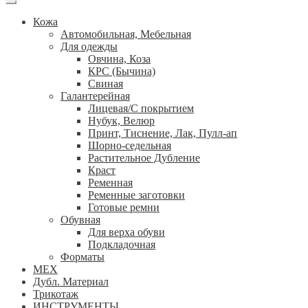
Кожа
Автомобильная, Мебельная
Для одежды
Овчина, Коза
КРС (Бычина)
Свиная
Галантерейная
Лицевая/С покрытием
Нубук, Велюр
Принт, Тиснение, Лак, Пулл-ап
Шорно-седельная
Растительное Дубление
Краст
Ременная
Ременные заготовки
Готовые ремни
Обувная
Для верха обуви
Подкладочная
Форматы
МЕХ
Дубл. Материал
Трикотаж
ИНСТРУМЕНТЫ