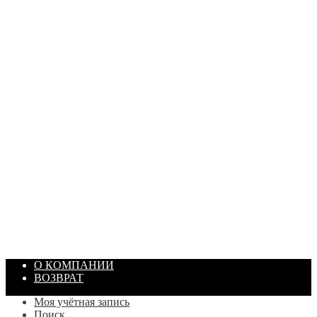
ПАСТА ГОИ
Артикул: 1869
Объем: 40 гр
Цвет: Зеленый
/ шт.
200.00
₽
В корзину
О КОМПАНИИ
ВОЗВРАТ
Моя учётная запись
Поиск