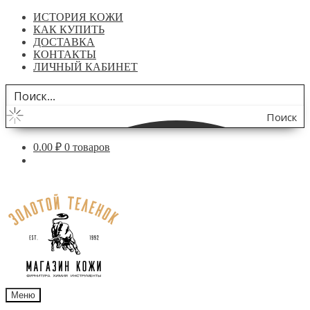
ИСТОРИЯ КОЖИ
КАК КУПИТЬ
ДОСТАВКА
КОНТАКТЫ
ЛИЧНЫЙ КАБИНЕТ
Поиск
по
0.00
₽
0 товаров
сайту
Перейти
Перейти
к
к
навигации
содержимому
Меню