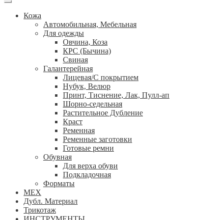
Кожа
Автомобильная, Мебельная
Для одежды
Овчина, Коза
КРС (Бычина)
Свиная
Галантерейная
Лицевая/С покрытием
Нубук, Велюр
Принт, Тиснение, Лак, Пулл-ап
Шорно-седельная
Растительное Дубление
Краст
Ременная
Ременные заготовки
Готовые ремни
Обувная
Для верха обуви
Подкладочная
Форматы
МЕХ
Дубл. Материал
Трикотаж
ИНСТРУМЕНТЫ