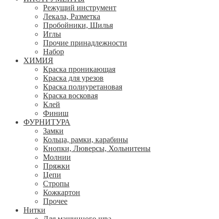
Режущий инструмент
Лекала, Разметка
Пробойники, Шилья
Иглы
Прочие принадлежности
Набор
ХИМИЯ
Краска проникающая
Краска для урезов
Краска полиуретановая
Краска восковая
Клей
Финиш
ФУРНИТУРА
Замки
Кольца, рамки, карабины
Кнопки, Люверсы, Хольнитены
Молнии
Пряжки
Цепи
Стропы
Кожкартон
Прочее
Нитки
Для машинного шва