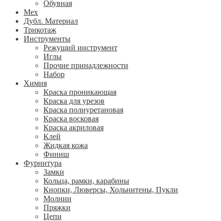
Обувная
Мех
Дубл. Материал
Трикотаж
Инструменты
Режущий инструмент
Иглы
Прочие принадлежности
Набор
Химия
Краска проникающая
Краска для урезов
Краска полиуретановая
Краска восковая
Краска акриловая
Клей
Жидкая кожа
Финиш
Фурнитура
Замки
Кольца, рамки, карабины
Кнопки, Люверсы, Хольнитены, Пукли
Молнии
Пряжки
Цепи