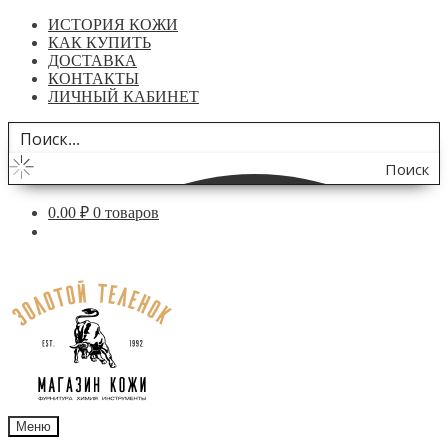
ИСТОРИЯ КОЖИ
КАК КУПИТЬ
ДОСТАВКА
КОНТАКТЫ
ЛИЧНЫЙ КАБИНЕТ
Поиск
по
0.00
₽
0 товаров
сайту
Перейти
Перейти
к
к
навигации
содержимому
Меню