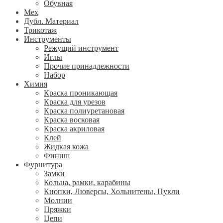
Обувная
Мех
Дубл. Материал
Трикотаж
Инструменты
Режущий инструмент
Иглы
Прочие принадлежности
Набор
Химия
Краска проникающая
Краска для урезов
Краска полиуретановая
Краска восковая
Краска акриловая
Клей
Жидкая кожа
Финиш
Фурнитура
Замки
Кольца, рамки, карабины
Кнопки, Люверсы, Хольнитены, Пукли
Молнии
Пряжки
Цепи