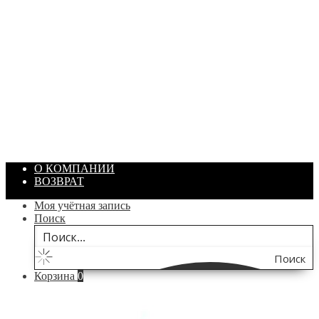
ПАСТА ГОИ
Артикул: 1869
Объем: 40 гр
Цвет: Зеленый
/ шт.
200.00
₽
В корзину
О КОМПАНИИ
ВОЗВРАТ
Моя учётная запись
Поиск
Поиск
Корзина
0
по
сайту