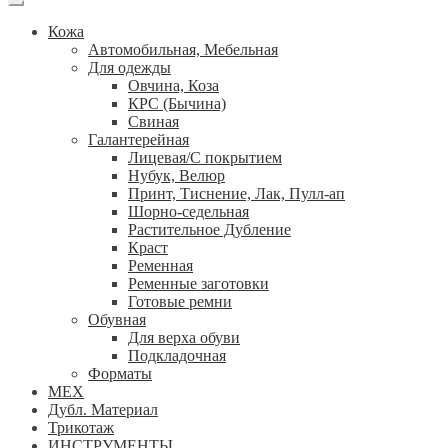
Кожа
Автомобильная, Мебельная
Для одежды
Овчина, Коза
КРС (Бычина)
Свиная
Галантерейная
Лицевая/С покрытием
Нубук, Велюр
Принт, Тиснение, Лак, Пулл-ап
Шорно-седельная
Растительное Дубление
Краст
Ременная
Ременные заготовки
Готовые ремни
Обувная
Для верха обуви
Подкладочная
Форматы
МЕХ
Дубл. Материал
Трикотаж
ИНСТРУМЕНТЫ