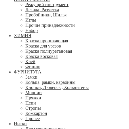
Режущий инструмент
Лекала, Разметка
Пробойники, Шилья
Иглы
Прочие принадлежности
Набор
ХИМИЯ
Краска проникающая
Краска для урезов
Краска полиуретановая
Краска восковая
Клей
Финиш
ФУРНИТУРА
Замки
Кольца, рамки, карабины
Кнопки, Люверсы, Хольнитены
Молнии
Пряжки
Цепи
Стропы
Кожкартон
Прочее
Нитки
Для машинного шва