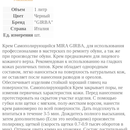
Объем
1 литр
Цвет
Черный
Бренд
"GIRBA"
Страна
Италия
Ед. измерения
шт.
Крем Самополирующийся MIRA GIRBA, для использования
профессионалами в мастерских по ремонту обуви, а так же
при производстве обуви. Крем предназначен для лицевого
кожаного верха. Рекомендован к использованию на гладких
кожах различных типов. Крем обладает однородным
составом, легко наноситься на поверхность натуральных кож,
не оставляет после нанесения разводов и ореолов.
Обеспечивает изделиям стойкий хороший глянец на
поверхности. Самополирующийся Крем закрывает поры, не
изменяя первичных характеристик кожи. Перед нанесением
протестировать на скрытом участке изделия. С помощью
губки или щетки с мягким, полу-жестким ворсом, нанести
крем равномерно по всей поверхности. Дать подсохнуть и
впитаться в течение 3-5 мин. Дождитесь полного высыхания,
затем дополнительно (Если это необходимо) произвести
полировку, щеткой (скорость щетки 0.7-0.9 тысяч оборотов в
мин). Оттенок цвета крема на упаковке. Состав: растительный