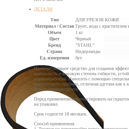
ДЕТАЛИ
Тип
ДЛЯ УРЕЗОВ КОЖИ
Материал / Состав
Грунт, вода с крастителем
Объем
1 кг
Цвет
Черный
Бренд
"STAHL"
Страна
Нидерланды
Ед. измерения
бут.
Полиуретановаое cредство для создания эффек
выпуклость и высокую степень гибкости, устой
термообработки. Наносить с помощью специльн
присутствует праймер, отличная адгезия как к 
использования грунта.
Перед применением протестировать на скрытом 
на упаковке.
Срок годности 18 месяцев.
Способ применения.
1. Тщательно перемешайте перед применением.