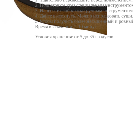
2. Подготовьте урез специальным инструменто
3. Нанесите слой краски ручным инструменто
4. Дайте высохнуть. Можно использовать сушил
5. Чтобы получить более насыщенный и ровный
Время высыхания: 5-10 минут.
Условия хранения: от 5 до 35 градусов.