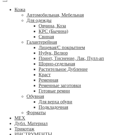
Кожа
Автомобильная, Мебельная
Для одежды
Овчина, Коза
КРС (Бычина)
Свиная
Галантерейная
Лицевая/С покрытием
Нубук, Велюр
Принт, Тиснение, Лак, Пулл-ап
Шорно-седельная
Растительное Дубление
Краст
Ременная
Ременные заготовки
Готовые ремни
Обувная
Для верха обуви
Подкладочная
Форматы
МЕХ
Дубл. Материал
Трикотаж
ИНСТРУМЕНТЫ