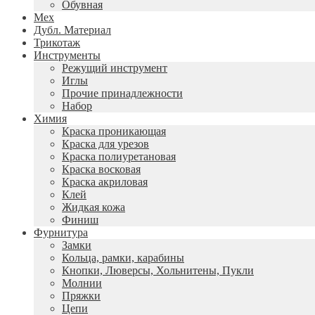
Обувная
Мех
Дубл. Материал
Трикотаж
Инструменты
Режущий инструмент
Иглы
Прочие принадлежности
Набор
Химия
Краска проникающая
Краска для урезов
Краска полиуретановая
Краска восковая
Краска акриловая
Клей
Жидкая кожа
Финиш
Фурнитура
Замки
Кольца, рамки, карабины
Кнопки, Люверсы, Хольнитены, Пукли
Молнии
Пряжки
Цепи