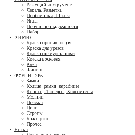
Режущий инструмент
Лекала, Разметка
Пробойники, Шилья
Иглы
Прочие принадлежности
Набор
ХИМИЯ
Краска проникающая
Краска для урезов
Краска полиуретановая
Краска восковая
Клей
Финиш
ФУРНИТУРА
Замки
Кольца, рамки, карабины
Кнопки, Люверсы, Хольнитены
Молнии
Пряжки
Цепи
Стропы
Кожкартон
Прочее
Нитки
Для машинного шва