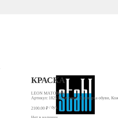
А
КРАСКА
LEON МАТОВАЯ
Артикул:
1825
Категории: Для верха обуви, Кож
/ бут.
2100.00
₽
Нет в наличии