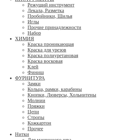
Режущий инструмент
Лекала, Разметка
Пробойники, Шилья
Иглы
Прочие принадлежности
Набор
ХИМИЯ
Краска проникающая
Краска для урезов
Краска полиуретановая
Краска восковая
Клей
Финиш
ФУРНИТУРА
Замки
Кольца, рамки, карабины
Кнопки, Люверсы, Хольнитены
Молнии
Пряжки
Цепи
Стропы
Кожкартон
Прочее
Нитки
Для машинного шва