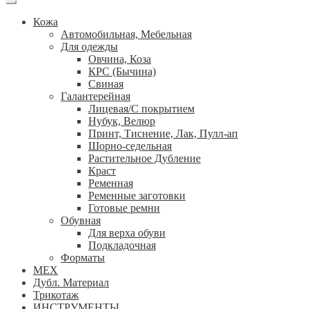
Кожа
Автомобильная, Мебельная
Для одежды
Овчина, Коза
КРС (Бычина)
Свиная
Галантерейная
Лицевая/С покрытием
Нубук, Велюр
Принт, Тиснение, Лак, Пулл-ап
Шорно-седельная
Растительное Дубление
Краст
Ременная
Ременные заготовки
Готовые ремни
Обувная
Для верха обуви
Подкладочная
Форматы
МЕХ
Дубл. Материал
Трикотаж
ИНСТРУМЕНТЫ