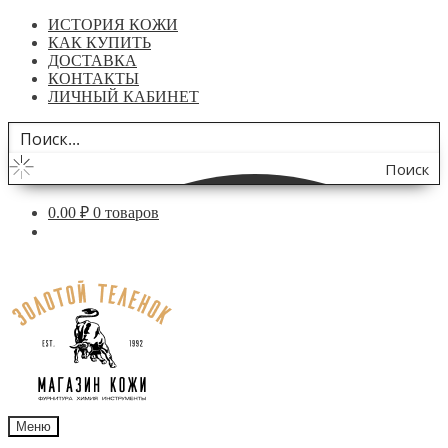
ИСТОРИЯ КОЖИ
КАК КУПИТЬ
ДОСТАВКА
КОНТАКТЫ
ЛИЧНЫЙ КАБИНЕТ
Поиск
по
0.00
₽
0 товаров
сайту
Перейти
Перейти
к
к
навигации
содержимому
Меню