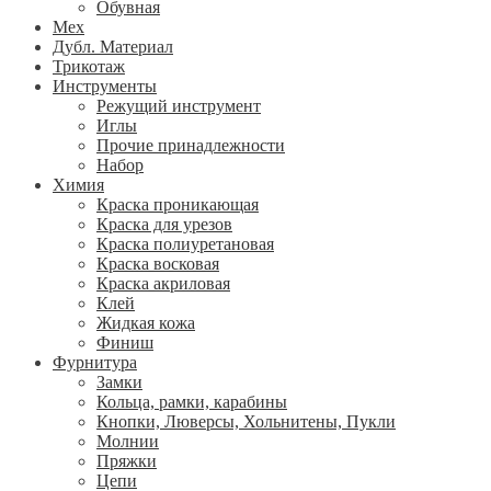
Обувная
Мех
Дубл. Материал
Трикотаж
Инструменты
Режущий инструмент
Иглы
Прочие принадлежности
Набор
Химия
Краска проникающая
Краска для урезов
Краска полиуретановая
Краска восковая
Краска акриловая
Клей
Жидкая кожа
Финиш
Фурнитура
Замки
Кольца, рамки, карабины
Кнопки, Люверсы, Хольнитены, Пукли
Молнии
Пряжки
Цепи