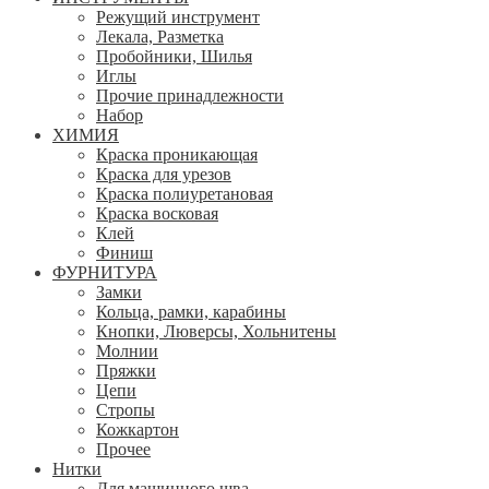
Режущий инструмент
Лекала, Разметка
Пробойники, Шилья
Иглы
Прочие принадлежности
Набор
ХИМИЯ
Краска проникающая
Краска для урезов
Краска полиуретановая
Краска восковая
Клей
Финиш
ФУРНИТУРА
Замки
Кольца, рамки, карабины
Кнопки, Люверсы, Хольнитены
Молнии
Пряжки
Цепи
Стропы
Кожкартон
Прочее
Нитки
Для машинного шва