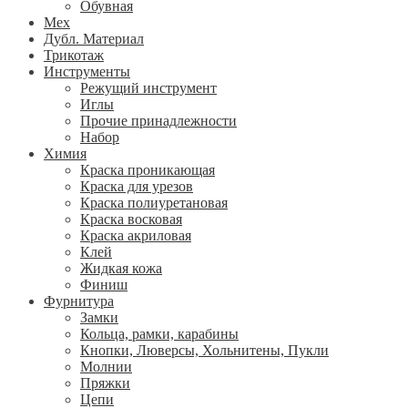
Обувная
Мех
Дубл. Материал
Трикотаж
Инструменты
Режущий инструмент
Иглы
Прочие принадлежности
Набор
Химия
Краска проникающая
Краска для урезов
Краска полиуретановая
Краска восковая
Краска акриловая
Клей
Жидкая кожа
Финиш
Фурнитура
Замки
Кольца, рамки, карабины
Кнопки, Люверсы, Хольнитены, Пукли
Молнии
Пряжки
Цепи