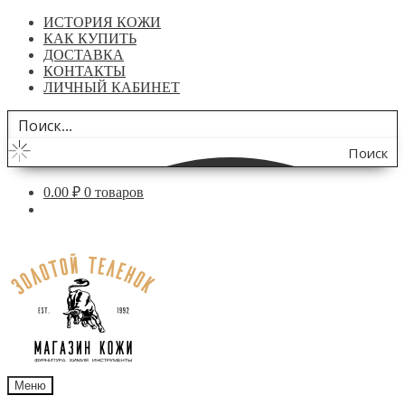
ИСТОРИЯ КОЖИ
КАК КУПИТЬ
ДОСТАВКА
КОНТАКТЫ
ЛИЧНЫЙ КАБИНЕТ
Поиск
по
0.00
₽
0 товаров
сайту
Перейти
Перейти
к
к
навигации
содержимому
Меню