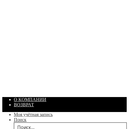
ПАСТА ГОИ
Артикул: 1869
Объем: 40 гр
Цвет: Зеленый
/ шт.
200.00
₽
В корзину
О КОМПАНИИ
ВОЗВРАТ
Моя учётная запись
Поиск