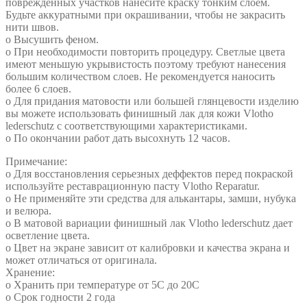
повреждённых участков нанесите краску тонким слоем.
Будьте аккуратными при окрашивании, чтобы не закрасить
нити швов.
o Высушить феном.
o При необходимости повторить процедуру. Светлые цвета
имеют меньшую укрывистость поэтому требуют нанесения
большим количеством слоев. Не рекомендуется наносить
более 6 слоев.
o Для придания матовости или большей глянцевости изделию
вы можете использовать финишный лак для кожи Vlotho
lederschutz с соответствующими характеристиками.
o По окончании работ дать высохнуть 12 часов.
Примечание:
o Для восстановления серьезных деффектов перед покраской
используйте реставрационную пасту Vlotho Reparatur.
o Не применяйте эти средства для алькантары, замши, нубука
и велюра.
o В матовой вариации финишный лак Vlotho lederschutz дает
осветление цвета.
o Цвет на экране зависит от калибровки и качества экрана и
может отличаться от оригинала.
Хранение:
o Хранить при температуре от 5С до 20С
o Срок годности 2 года