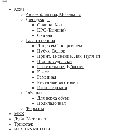
Кожа
Автомобильная, Мебельная
Для одежды
Овчина, Коза
КРС (Бычина)
Свиная
Галантерейная
Лицевая/С покрытием
Нубук, Велюр
Принт, Тиснение, Лак, Пулл-ап
Шорно-седельная
Растительное Дубление
Краст
Ременная
Ременные заготовки
Готовые ремни
Обувная
Для верха обуви
Подкладочная
Форматы
МЕХ
Дубл. Материал
Трикотаж
ИНСТРУМЕНТЫ