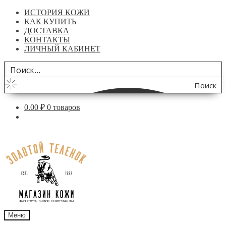
ИСТОРИЯ КОЖИ
КАК КУПИТЬ
ДОСТАВКА
КОНТАКТЫ
ЛИЧНЫЙ КАБИНЕТ
Поиск
по
0.00
₽
0 товаров
сайту
Перейти
Перейти
к
к
навигации
содержимому
Меню