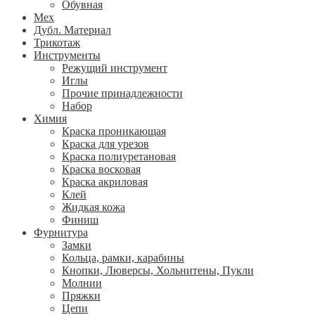
Обувная
Мех
Дубл. Материал
Трикотаж
Инструменты
Режущий инструмент
Иглы
Прочие принадлежности
Набор
Химия
Краска проникающая
Краска для урезов
Краска полиуретановая
Краска восковая
Краска акриловая
Клей
Жидкая кожа
Финиш
Фурнитура
Замки
Кольца, рамки, карабины
Кнопки, Люверсы, Хольнитены, Пукли
Молнии
Пряжки
Цепи