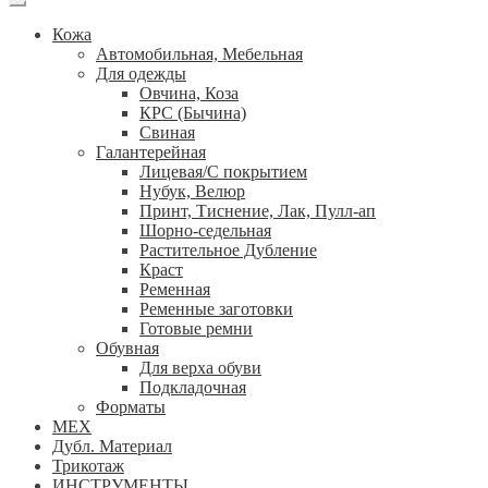
Кожа
Автомобильная, Мебельная
Для одежды
Овчина, Коза
КРС (Бычина)
Свиная
Галантерейная
Лицевая/С покрытием
Нубук, Велюр
Принт, Тиснение, Лак, Пулл-ап
Шорно-седельная
Растительное Дубление
Краст
Ременная
Ременные заготовки
Готовые ремни
Обувная
Для верха обуви
Подкладочная
Форматы
МЕХ
Дубл. Материал
Трикотаж
ИНСТРУМЕНТЫ