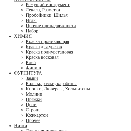
Режущий инструмент
Лекала, Разметка
Пробойники, Шилья
Иглы
Прочие принадлежности
Набор
ХИМИЯ
Краска проникающая
Краска для урезов
Краска полиуретановая
Краска восковая
Клей
Финиш
ФУРНИТУРА
Замки
Кольца, рамки, карабины
Кнопки, Люверсы, Хольнитены
Молнии
Пряжки
Цепи
Стропы
Кожкартон
Прочее
Нитки
Для машинного шва