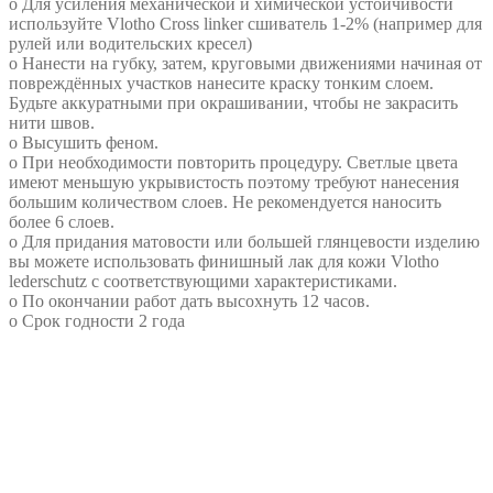
o Для усиления механической и химической устойчивости
используйте Vlotho Cross linker сшиватель 1-2% (например для
рулей или водительских кресел)
o Нанести на губку, затем, круговыми движениями начиная от
повреждённых участков нанесите краску тонким слоем.
Будьте аккуратными при окрашивании, чтобы не закрасить
нити швов.
o Высушить феном.
o При необходимости повторить процедуру. Светлые цвета
имеют меньшую укрывистость поэтому требуют нанесения
большим количеством слоев. Не рекомендуется наносить
более 6 слоев.
o Для придания матовости или большей глянцевости изделию
вы можете использовать финишный лак для кожи Vlotho
lederschutz с соответствующими характеристиками.
o По окончании работ дать высохнуть 12 часов.
o Срок годности 2 года