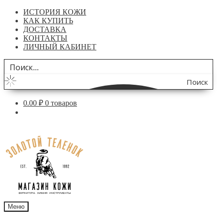
ИСТОРИЯ КОЖИ
КАК КУПИТЬ
ДОСТАВКА
КОНТАКТЫ
ЛИЧНЫЙ КАБИНЕТ
Поиск
по
0.00
₽
0 товаров
сайту
Перейти
Перейти
к
к
навигации
содержимому
Меню