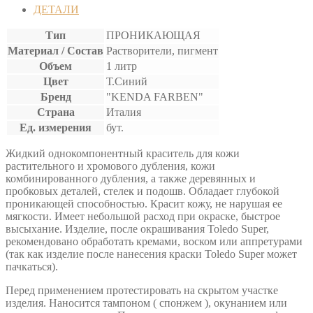
ДЕТАЛИ
Тип
ПРОНИКАЮЩАЯ
Материал / Состав
Растворители, пигмент
Объем
1 литр
Цвет
Т.Синий
Бренд
"KENDA FARBEN"
Страна
Италия
Ед. измерения
бут.
Жидкий однокомпонентный краситель для кожи
растительного и хромового дубления, кожи
комбинированного дубления, а также деревянных и
пробковых деталей, стелек и подошв. Обладает глубокой
проникающей способностью. Красит кожу, не нарушая ее
мягкости. Имеет небольшой расход при окраске, быстрое
высыхание. Изделие, после окрашивания Toledo Super,
рекомендовано обработать кремами, воском или аппретурами
(так как изделие после нанесения краски Toledo Super может
пачкаться).
Перед применением протестировать на скрытом участке
изделия. Наносится тампоном ( спонжем ), окунанием или