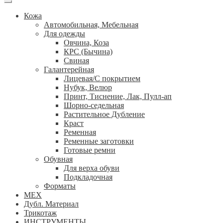
Кожа
Автомобильная, Мебельная
Для одежды
Овчина, Коза
КРС (Бычина)
Свиная
Галантерейная
Лицевая/С покрытием
Нубук, Велюр
Принт, Тиснение, Лак, Пулл-ап
Шорно-седельная
Растительное Дубление
Краст
Ременная
Ременные заготовки
Готовые ремни
Обувная
Для верха обуви
Подкладочная
Форматы
МЕХ
Дубл. Материал
Трикотаж
ИНСТРУМЕНТЫ