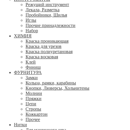
Режущий инструмент
Лекала, Разметка
Пробойники, Шилья
Иглы
Прочие принадлежности
Набор
ХИМИЯ
Краска проникающая
Краска для урезов
Краска полиуретановая
Краска восковая
Клей
Финиш
ФУРНИТУРА
Замки
Кольца, рамки, карабины
Кнопки, Люверсы, Хольнитены
Молнии
Пряжки
Цепи
Стропы
Кожкартон
Прочее
Нитки
Для машинного шва