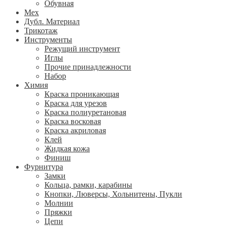
Обувная
Мех
Дубл. Материал
Трикотаж
Инструменты
Режущий инструмент
Иглы
Прочие принадлежности
Набор
Химия
Краска проникающая
Краска для урезов
Краска полиуретановая
Краска восковая
Краска акриловая
Клей
Жидкая кожа
Финиш
Фурнитура
Замки
Кольца, рамки, карабины
Кнопки, Люверсы, Хольнитены, Пукли
Молнии
Пряжки
Цепи