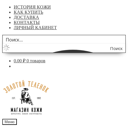
ИСТОРИЯ КОЖИ
КАК КУПИТЬ
ДОСТАВКА
КОНТАКТЫ
ЛИЧНЫЙ КАБИНЕТ
Поиск
по
0.00
₽
0 товаров
сайту
Перейти
Перейти
к
к
навигации
содержимому
Меню