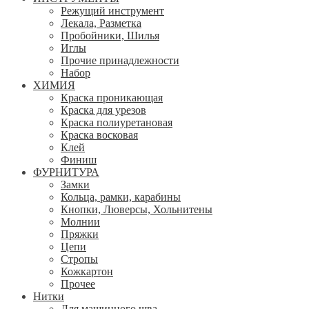
Режущий инструмент
Лекала, Разметка
Пробойники, Шилья
Иглы
Прочие принадлежности
Набор
ХИМИЯ
Краска проникающая
Краска для урезов
Краска полиуретановая
Краска восковая
Клей
Финиш
ФУРНИТУРА
Замки
Кольца, рамки, карабины
Кнопки, Люверсы, Хольнитены
Молнии
Пряжки
Цепи
Стропы
Кожкартон
Прочее
Нитки
Для машинного шва