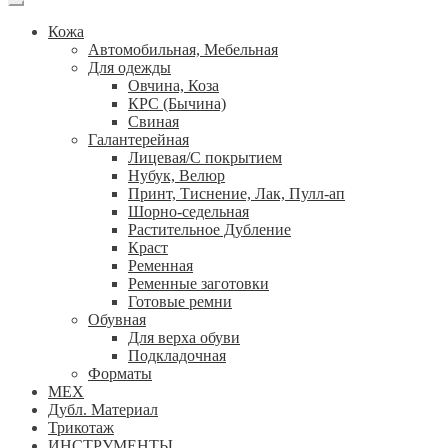
Кожа
Автомобильная, Мебельная
Для одежды
Овчина, Коза
КРС (Бычина)
Свиная
Галантерейная
Лицевая/С покрытием
Нубук, Велюр
Принт, Тиснение, Лак, Пулл-ап
Шорно-седельная
Растительное Дубление
Краст
Ременная
Ременные заготовки
Готовые ремни
Обувная
Для верха обуви
Подкладочная
Форматы
МЕХ
Дубл. Материал
Трикотаж
ИНСТРУМЕНТЫ