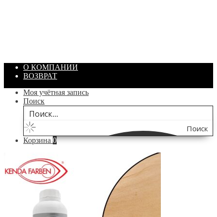
Артикул: 1869
Объем: 40 гр
Цвет: Зеленый
/ шт.
200.00
₽
В корзину
О КОМПАНИИ
ВОЗВРАТ
Моя учётная запись
Поиск
Поиск
Корзина
0
по
сайту