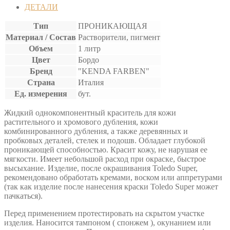
ДЕТАЛИ
Тип
ПРОНИКАЮЩАЯ
Материал / Состав
Растворители, пигмент
Объем
1 литр
Цвет
Бордо
Бренд
"KENDA FARBEN"
Страна
Италия
Ед. измерения
бут.
Жидкий однокомпонентный краситель для кожи
растительного и хромового дубления, кожи
комбинированного дубления, а также деревянных и
пробковых деталей, стелек и подошв. Обладает глубокой
проникающей способностью. Красит кожу, не нарушая ее
мягкости. Имеет небольшой расход при окраске, быстрое
высыхание. Изделие, после окрашивания Toledo Super,
рекомендовано обработать кремами, воском или аппретурами
(так как изделие после нанесения краски Toledo Super может
пачкаться).
Перед применением протестировать на скрытом участке
изделия. Наносится тампоном ( спонжем ), окунанием или