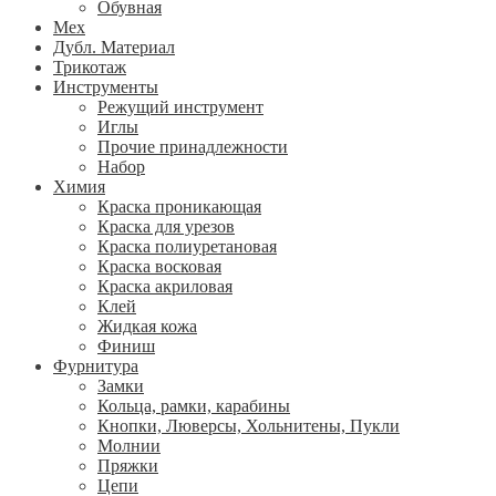
Обувная
Мех
Дубл. Материал
Трикотаж
Инструменты
Режущий инструмент
Иглы
Прочие принадлежности
Набор
Химия
Краска проникающая
Краска для урезов
Краска полиуретановая
Краска восковая
Краска акриловая
Клей
Жидкая кожа
Финиш
Фурнитура
Замки
Кольца, рамки, карабины
Кнопки, Люверсы, Хольнитены, Пукли
Молнии
Пряжки
Цепи