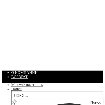
ПАСТА ГОИ
Артикул: 1869
Объем: 40 гр
Цвет: Зеленый
/ шт.
200.00
₽
В корзину
О КОМПАНИИ
ВОЗВРАТ
Моя учётная запись
Поиск
Поиск