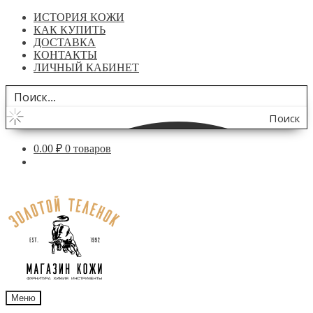
ИСТОРИЯ КОЖИ
КАК КУПИТЬ
ДОСТАВКА
КОНТАКТЫ
ЛИЧНЫЙ КАБИНЕТ
Поиск
по
0.00
₽
0 товаров
сайту
Перейти
Перейти
к
к
навигации
содержимому
Меню