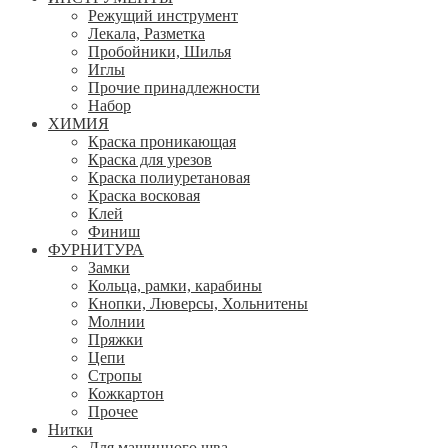
Режущий инструмент
Лекала, Разметка
Пробойники, Шилья
Иглы
Прочие принадлежности
Набор
ХИМИЯ
Краска проникающая
Краска для урезов
Краска полиуретановая
Краска восковая
Клей
Финиш
ФУРНИТУРА
Замки
Кольца, рамки, карабины
Кнопки, Люверсы, Хольнитены
Молнии
Пряжки
Цепи
Стропы
Кожкартон
Прочее
Нитки
Для машинного шва