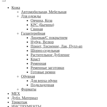
Кожа
Автомобильная, Мебельная
Для одежды
Овчина, Коза
КРС (Бычина)
Свиная
Галантерейная
Лицевая/С покрытием
Нубук, Велюр
Принт, Тиснение, Лак, Пулл-ап
Шорно-седельная
Растительное Дубление
Краст
Ременная
Ременные заготовки
Готовые ремни
Обувная
Для верха обуви
Подкладочная
Форматы
МЕХ
Дубл. Материал
Трикотаж
ИНСТРУМЕНТЫ