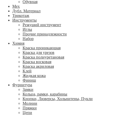
Обувная
Мех
Дубл. Материал
Трикотаж
Инструменты
Режущий инструмент
Иглы
Прочие принадлежности
Набор
Химия
Краска проникающая
Краска для урезов
Краска полиуретановая
Краска восковая
Краска акриловая
Клей
Жидкая кожа
Финиш
Фурнитура
Замки
Кольца, рамки, карабины
Кнопки, Люверсы, Хольнитены, Пукли
Молнии
Пряжки
Цепи