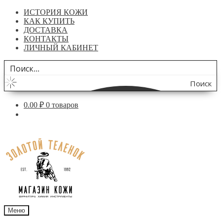
ИСТОРИЯ КОЖИ
КАК КУПИТЬ
ДОСТАВКА
КОНТАКТЫ
ЛИЧНЫЙ КАБИНЕТ
Поиск
по
0.00
₽
0 товаров
сайту
Перейти
Перейти
к
к
навигации
содержимому
Меню