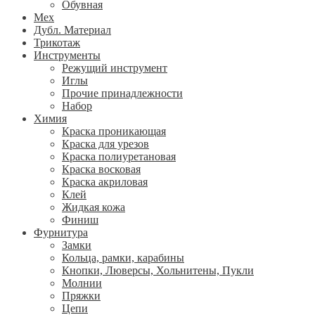
Обувная
Мех
Дубл. Материал
Трикотаж
Инструменты
Режущий инструмент
Иглы
Прочие принадлежности
Набор
Химия
Краска проникающая
Краска для урезов
Краска полиуретановая
Краска восковая
Краска акриловая
Клей
Жидкая кожа
Финиш
Фурнитура
Замки
Кольца, рамки, карабины
Кнопки, Люверсы, Хольнитены, Пукли
Молнии
Пряжки
Цепи