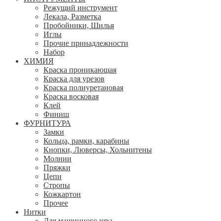
Режущий инструмент
Лекала, Разметка
Пробойники, Шилья
Иглы
Прочие принадлежности
Набор
ХИМИЯ
Краска проникающая
Краска для урезов
Краска полиуретановая
Краска восковая
Клей
Финиш
ФУРНИТУРА
Замки
Кольца, рамки, карабины
Кнопки, Люверсы, Хольнитены
Молнии
Пряжки
Цепи
Стропы
Кожкартон
Прочее
Нитки
Для машинного шва