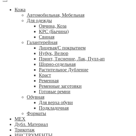
Кожа
Автомобильная, Мебельная
Для одежды
Овчина, Коза
КРС (Бычина)
Свиная
Галантерейная
Лицевая/С покрытием
Нубук, Велюр
Принт, Тиснение, Лак, Пулл-ап
Шорно-седельная
Растительное Дубление
Краст
Ременная
Ременные заготовки
Готовые ремни
Обувная
Для верха обуви
Подкладочная
Форматы
МЕХ
Дубл. Материал
Трикотаж
ИНСТРУМЕНТЫ