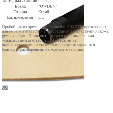
Материал / Состав
Сталь
Бренд
"OWDEN"
Страна
Китай
Ед. измерения
шт.
Пробойник из премиальной линейки OWDEN предназначен
для вырубки отверстий в натуральной и искусственной коже,
ремнях, обуви. Позволяет быстро и с минимальными
усилиями делать отверстия. Изготовлен из
высококачественной стали. Высечки легко удаляются
благодаря расширенным выходным отверстиям.