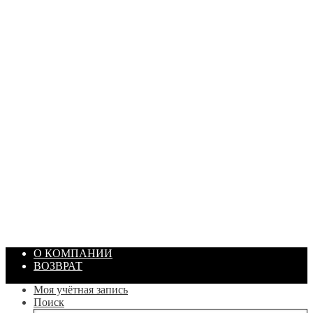
ПАСТА ГОИ
Артикул: 1869
Объем: 40 гр
Цвет: Зеленый
/ шт.
200.00
₽
В корзину
О КОМПАНИИ
ВОЗВРАТ
Моя учётная запись
Поиск