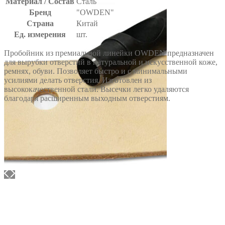
Материал / Состав
Сталь
Бренд
"OWDEN"
Страна
Китай
Ед. измерения
шт.
Пробойник из премиальной линейки OWDEN предназначен
для вырубки отверстий в натуральной и искусственной коже,
ремнях, обуви. Позволяет быстро и с минимальными
усилиями делать отверстия. Изготовлен из
высококачественной стали. Высечки легко удаляются
благодаря расширенным выходным отверстиям.