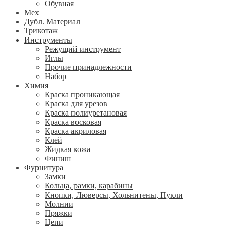
Обувная
Мех
Дубл. Материал
Трикотаж
Инструменты
Режущий инструмент
Иглы
Прочие принадлежности
Набор
Химия
Краска проникающая
Краска для урезов
Краска полиуретановая
Краска восковая
Краска акриловая
Клей
Жидкая кожа
Финиш
Фурнитура
Замки
Кольца, рамки, карабины
Кнопки, Люверсы, Хольнитены, Пукли
Молнии
Пряжки
Цепи