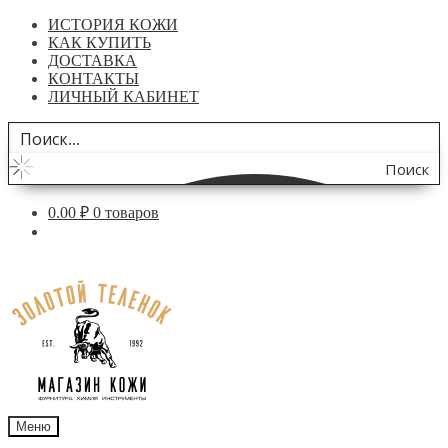
ИСТОРИЯ КОЖИ
КАК КУПИТЬ
ДОСТАВКА
КОНТАКТЫ
ЛИЧНЫЙ КАБИНЕТ
Поиск
по
0.00
₽
0 товаров
сайту
Перейти
Перейти
к
к
навигации
содержимому
Меню