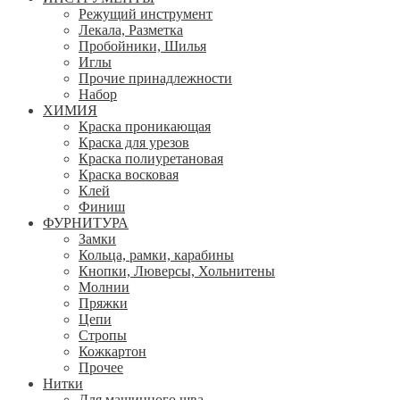
Режущий инструмент
Лекала, Разметка
Пробойники, Шилья
Иглы
Прочие принадлежности
Набор
ХИМИЯ
Краска проникающая
Краска для урезов
Краска полиуретановая
Краска восковая
Клей
Финиш
ФУРНИТУРА
Замки
Кольца, рамки, карабины
Кнопки, Люверсы, Хольнитены
Молнии
Пряжки
Цепи
Стропы
Кожкартон
Прочее
Нитки
Для машинного шва