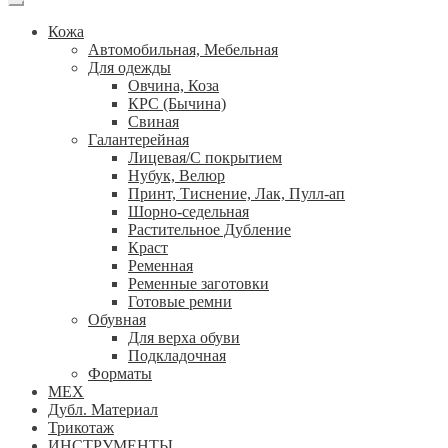
Кожа
Автомобильная, Мебельная
Для одежды
Овчина, Коза
КРС (Бычина)
Свиная
Галантерейная
Лицевая/С покрытием
Нубук, Велюр
Принт, Тиснение, Лак, Пулл-ап
Шорно-седельная
Растительное Дубление
Краст
Ременная
Ременные заготовки
Готовые ремни
Обувная
Для верха обуви
Подкладочная
Форматы
МЕХ
Дубл. Материал
Трикотаж
ИНСТРУМЕНТЫ