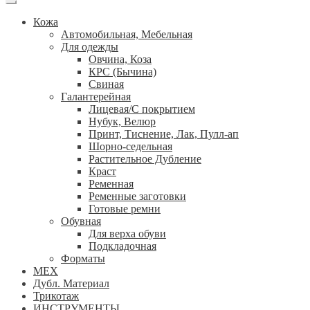
Кожа
Автомобильная, Мебельная
Для одежды
Овчина, Коза
КРС (Бычина)
Свиная
Галантерейная
Лицевая/С покрытием
Нубук, Велюр
Принт, Тиснение, Лак, Пулл-ап
Шорно-седельная
Растительное Дубление
Краст
Ременная
Ременные заготовки
Готовые ремни
Обувная
Для верха обуви
Подкладочная
Форматы
МЕХ
Дубл. Материал
Трикотаж
ИНСТРУМЕНТЫ