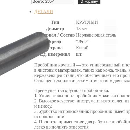
В корзину
ПРОБОЙНИК
ДЕТАЛИ
Тип
КРУГЛЫЙ
Диаметр
18 мм
Материал / Состав
Нержавеющая сталь
Бренд
"J&D"
Страна
Китай
Ед. измерения
шт.
Пробойник круглый — это универсальный инст
в листовых материалах, таких как кожа, ткань,
нержавеющей стали, что обеспечивает его проч
Оснащен технологическим отверстием для вых
Преимущества круглого пробойника:
1. Универсальность: пробойник может использо
2. Высокое качество: инструмент изготовлен и
и износу.
3. Удобство использования: пробойник имеет э
использовании.
4. Простота применения: для работы с пробойн
легко выполнять отверстия.