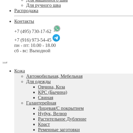
Для ручного шва
Распродажа
Контакты
+7 (495) 730-17-62
+7 (916) 973-54-45
пн - пт: 10.00 - 18.00
сб - вс: Выходной
Кожа
Автомобильная, Мебельная
Для одежды
Овчина, Коза
КРС (Бычина)
Свиная
Галантерейная
Лицевая/С покрытием
Нубук, Велюр
Растительное Дубление
Краст
Ременные заготовки