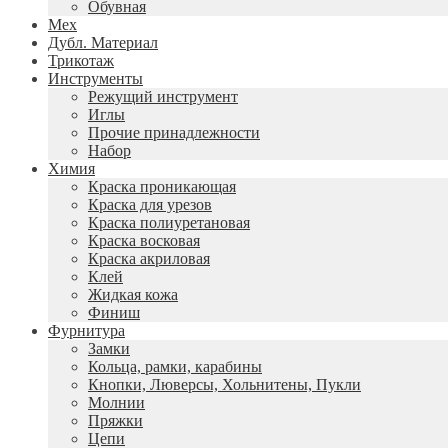
Обувная
Мех
Дубл. Материал
Трикотаж
Инструменты
Режущий инструмент
Иглы
Прочие принадлежности
Набор
Химия
Краска проникающая
Краска для урезов
Краска полиуретановая
Краска восковая
Краска акриловая
Клей
Жидкая кожа
Финиш
Фурнитура
Замки
Кольца, рамки, карабины
Кнопки, Люверсы, Хольнитены, Пукли
Молнии
Пряжки
Цепи