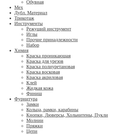
Обувная
Мех
Дубл. Материал
Трикотаж
Инструменты
Режущий инструмент
Иглы
Прочие принадлежности
Набор
Химия
Краска проникающая
Краска для урезов
Краска полиуретановая
Краска восковая
Краска акриловая
Клей
Жидкая кожа
Финиш
Фурнитура
Замки
Кольца, рамки, карабины
Кнопки, Люверсы, Хольнитены, Пукли
Молнии
Пряжки
Цепи