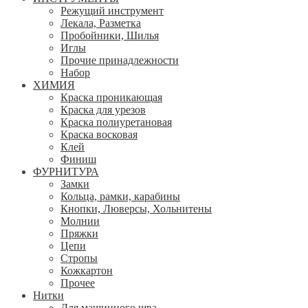
Режущий инструмент
Лекала, Разметка
Пробойники, Шилья
Иглы
Прочие принадлежности
Набор
ХИМИЯ
Краска проникающая
Краска для урезов
Краска полиуретановая
Краска восковая
Клей
Финиш
ФУРНИТУРА
Замки
Кольца, рамки, карабины
Кнопки, Люверсы, Хольнитены
Молнии
Пряжки
Цепи
Стропы
Кожкартон
Прочее
Нитки
Для машинного шва