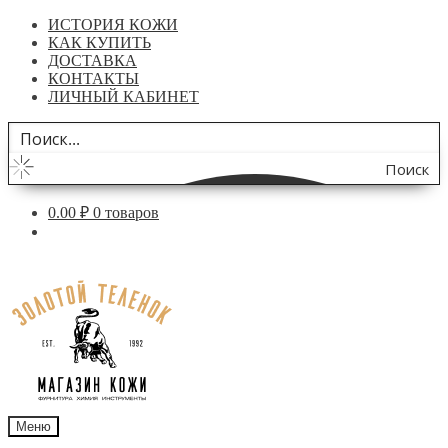
ИСТОРИЯ КОЖИ
КАК КУПИТЬ
ДОСТАВКА
КОНТАКТЫ
ЛИЧНЫЙ КАБИНЕТ
Поиск
по
0.00
₽
0 товаров
сайту
Перейти
Перейти
к
к
навигации
содержимому
Меню