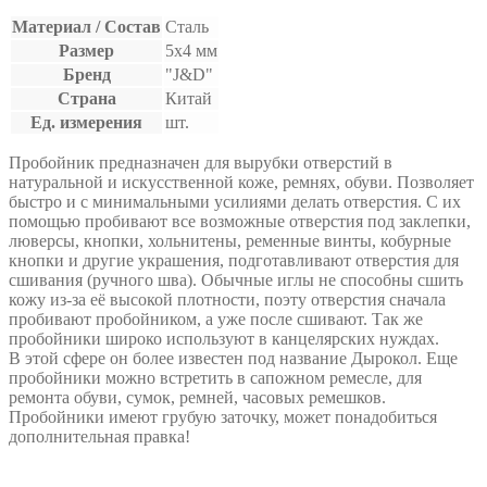
Материал / Состав
Сталь
Размер
5х4 мм
Бренд
"J&D"
Страна
Китай
Ед. измерения
шт.
Пробойник предназначен для вырубки отверстий в
натуральной и искусственной коже, ремнях, обуви. Позволяет
быстро и с минимальными усилиями делать отверстия. С их
помощью пробивают все возможные отверстия под заклепки,
люверсы, кнопки, хольнитены, ременные винты, кобурные
кнопки и другие украшения, подготавливают отверстия для
сшивания (ручного шва). Обычные иглы не способны сшить
кожу из-за её высокой плотности, поэту отверстия сначала
пробивают пробойником, а уже после сшивают. Так же
пробойники широко используют в канцелярских нуждах.
В этой сфере он более известен под название Дырокол. Еще
пробойники можно встретить в сапожном ремесле, для
ремонта обуви, сумок, ремней, часовых ремешков.
Пробойники имеют грубую заточку, может понадобиться
дополнительная правка!