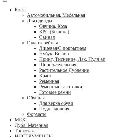
Кожа
Автомобильная, Мебельная
Для одежды
Овчина, Коза
КРС (Бычина)
Свиная
Галантерейная
Лицевая/С покрытием
Нубук, Велюр
Принт, Тиснение, Лак, Пулл-ап
Шорно-седельная
Растительное Дубление
Краст
Ременная
Ременные заготовки
Готовые ремни
Обувная
Для верха обуви
Подкладочная
Форматы
МЕХ
Дубл. Материал
Трикотаж
ИНСТРУМЕНТЫ