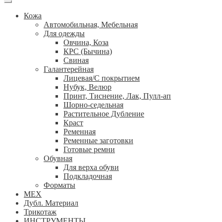
Кожа
Автомобильная, Мебельная
Для одежды
Овчина, Коза
КРС (Бычина)
Свиная
Галантерейная
Лицевая/С покрытием
Нубук, Велюр
Принт, Тиснение, Лак, Пулл-ап
Шорно-седельная
Растительное Дубление
Краст
Ременная
Ременные заготовки
Готовые ремни
Обувная
Для верха обуви
Подкладочная
Форматы
МЕХ
Дубл. Материал
Трикотаж
ИНСТРУМЕНТЫ