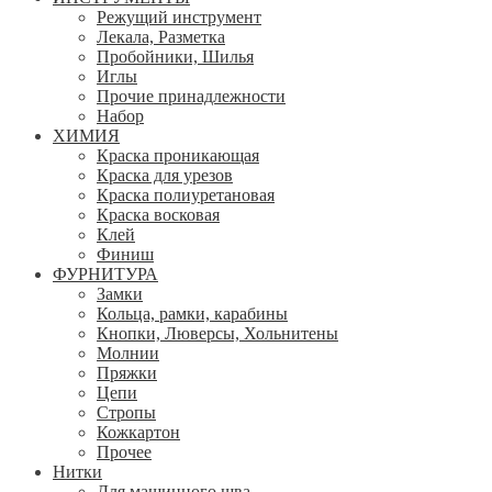
Режущий инструмент
Лекала, Разметка
Пробойники, Шилья
Иглы
Прочие принадлежности
Набор
ХИМИЯ
Краска проникающая
Краска для урезов
Краска полиуретановая
Краска восковая
Клей
Финиш
ФУРНИТУРА
Замки
Кольца, рамки, карабины
Кнопки, Люверсы, Хольнитены
Молнии
Пряжки
Цепи
Стропы
Кожкартон
Прочее
Нитки
Для машинного шва