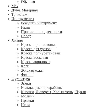
Обувная
Мех
Дубл. Материал
Трикотаж
Инструменты
Режущий инструмент
Иглы
Прочие принадлежности
Набор
Химия
Краска проникающая
Краска для урезов
Краска полиуретановая
Краска восковая
Краска акриловая
Клей
Жидкая кожа
Финиш
Фурнитура
Замки
Кольца, рамки, карабины
Кнопки, Люверсы, Хольнитены, Пукли
Молнии
Пряжки
Цепи