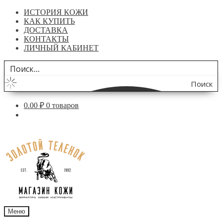
ИСТОРИЯ КОЖИ
КАК КУПИТЬ
ДОСТАВКА
КОНТАКТЫ
ЛИЧНЫЙ КАБИНЕТ
Поиск
по
0.00
₽
0 товаров
сайту
Перейти
Перейти
к
к
навигации
содержимому
Меню