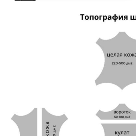
по
сайту