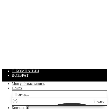
ПАСТА ГОИ
Артикул: 1869
Объем: 40 гр
Цвет: Зеленый
/ шт.
200.00
₽
В корзину
О КОМПАНИИ
ВОЗВРАТ
Моя учётная запись
Поиск
Поиск
Корзина
0