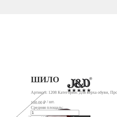
ШИЛО
Артикул:
1208
Категории: Для верха обуви, П
/ шт.
100.00
₽
Средняя площадь:
Количество
товара