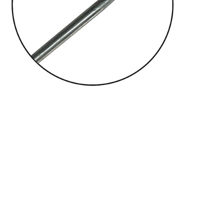
АППРЕТУРА ДЛЯ КОЖИ
APPRETTO MILD
Артикул: 645
Тип: ГЛЯНЦЕВАЯ
Объем: 100 мл
Материал / Состав: Вода, воски, самопо
Цвет: Коричневый
Бренд: "KENDA FARBEN"
Страна: Италия
/ бут.
300.00
₽
В корзину