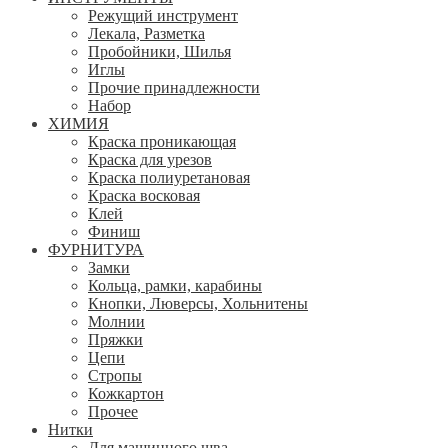
Режущий инструмент
Лекала, Разметка
Пробойники, Шилья
Иглы
Прочие принадлежности
Набор
ХИМИЯ
Краска проникающая
Краска для урезов
Краска полиуретановая
Краска восковая
Клей
Финиш
ФУРНИТУРА
Замки
Кольца, рамки, карабины
Кнопки, Люверсы, Хольнитены
Молнии
Пряжки
Цепи
Стропы
Кожкартон
Прочее
Нитки
Для машинного шва