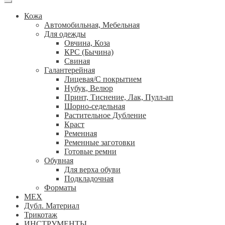
Кожа
Автомобильная, Мебельная
Для одежды
Овчина, Коза
КРС (Бычина)
Свиная
Галантерейная
Лицевая/С покрытием
Нубук, Велюр
Принт, Тиснение, Лак, Пулл-ап
Шорно-седельная
Растительное Дубление
Краст
Ременная
Ременные заготовки
Готовые ремни
Обувная
Для верха обуви
Подкладочная
Форматы
МЕХ
Дубл. Материал
Трикотаж
ИНСТРУМЕНТЫ