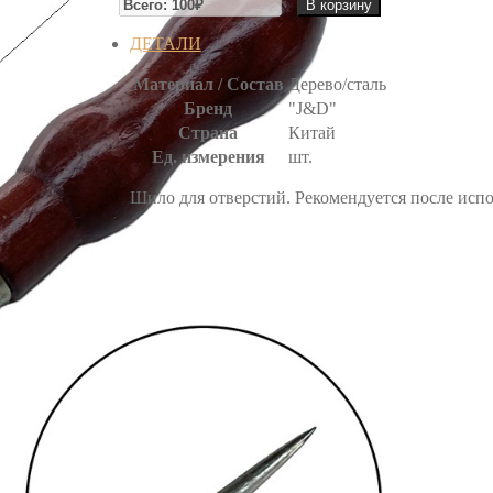
В корзину
ШИЛО
ДЕТАЛИ
Материал / Состав
Дерево/сталь
Бренд
"J&D"
Страна
Китай
Ед. измерения
шт.
Шило для отверстий. Рекомендуется после исп