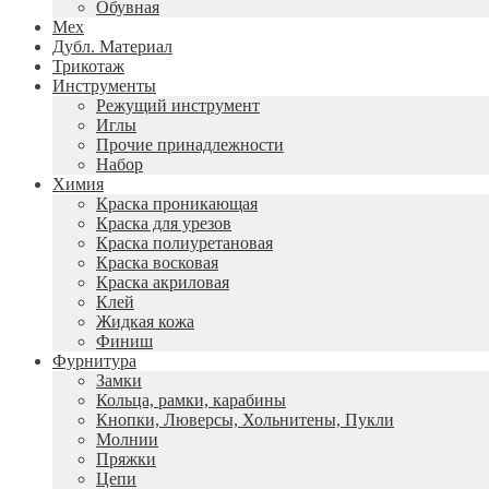
Обувная
Мех
Дубл. Материал
Трикотаж
Инструменты
Режущий инструмент
Иглы
Прочие принадлежности
Набор
Химия
Краска проникающая
Краска для урезов
Краска полиуретановая
Краска восковая
Краска акриловая
Клей
Жидкая кожа
Финиш
Фурнитура
Замки
Кольца, рамки, карабины
Кнопки, Люверсы, Хольнитены, Пукли
Молнии
Пряжки
Цепи