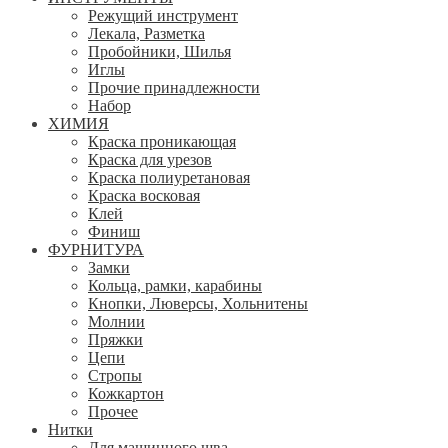
Режущий инструмент
Лекала, Разметка
Пробойники, Шилья
Иглы
Прочие принадлежности
Набор
ХИМИЯ
Краска проникающая
Краска для урезов
Краска полиуретановая
Краска восковая
Клей
Финиш
ФУРНИТУРА
Замки
Кольца, рамки, карабины
Кнопки, Люверсы, Хольнитены
Молнии
Пряжки
Цепи
Стропы
Кожкартон
Прочее
Нитки
Для машинного шва