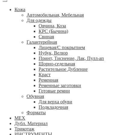
Кожа
Автомобильная, Мебельная
Для одежды
Овчина, Коза
КРС (Бычина)
Свиная
Галантерейная
Лицевая/С покрытием
Нубук, Велюр
Принт, Тиснение, Лак, Пулл-ап
Шорно-седельная
Растительное Дубление
Краст
Ременная
Ременные заготовки
Готовые ремни
Обувная
Для верха обуви
Подкладочная
Форматы
МЕХ
Дубл. Материал
Трикотаж
ИНСТРУМЕНТЫ