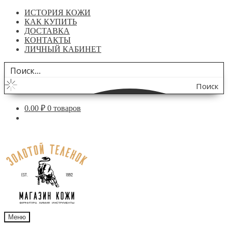
ИСТОРИЯ КОЖИ
КАК КУПИТЬ
ДОСТАВКА
КОНТАКТЫ
ЛИЧНЫЙ КАБИНЕТ
Поиск
по
0.00
₽
0 товаров
сайту
Перейти
Перейти
к
к
навигации
содержимому
Меню