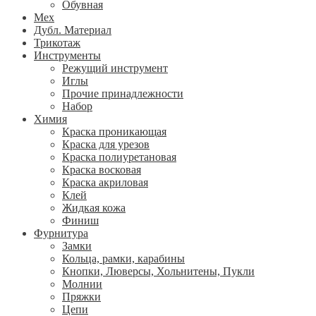
Обувная
Мех
Дубл. Материал
Трикотаж
Инструменты
Режущий инструмент
Иглы
Прочие принадлежности
Набор
Химия
Краска проникающая
Краска для урезов
Краска полиуретановая
Краска восковая
Краска акриловая
Клей
Жидкая кожа
Финиш
Фурнитура
Замки
Кольца, рамки, карабины
Кнопки, Люверсы, Хольнитены, Пукли
Молнии
Пряжки
Цепи