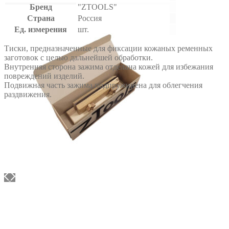
Бренд
"ZTOOLS"
Страна
Россия
Ед. измерения
шт.
Тиски, предназначенные для фиксации кожаных ременных
заготовок с целью дальнейшей обработки.
Внутренняя сторона зажима отделана кожей для избежания
повреждений изделий.
Подвижная часть зажима подпружинена для облегчения
раздвижения.