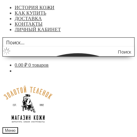
ИСТОРИЯ КОЖИ
КАК КУПИТЬ
ДОСТАВКА
КОНТАКТЫ
ЛИЧНЫЙ КАБИНЕТ
Поиск
по
0.00
₽
0 товаров
сайту
Перейти
Перейти
к
к
навигации
содержимому
Меню