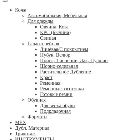
Кожа
Автомобильная, Мебельная
Для одежды
Овчина, Коза
КРС (Бычина)
Свиная
Галантерейная
Лицевая/С покрытием
Нубук, Велюр
Принт, Тиснение, Лак, Пулл-ап
Шорно-седельная
Растительное Дубление
Краст
Ременная
Ременные заготовки
Готовые ремни
Обувная
Для верха обуви
Подкладочная
Форматы
МЕХ
Дубл. Материал
Трикотаж
ИНСТРУМЕНТЫ