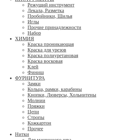
Режущий инструмент
Лекала, Разметка
Пробойники, Шилья
Иглы
Прочие принадлежности
Набор
ХИМИЯ
Краска проникающая
Краска для урезов
Краска полиуретановая
Краска восковая
Клей
Финиш
ФУРНИТУРА
Замки
Кольца, рамки, карабины
Кнопки, Люверсы, Хольнитены
Молнии
Пряжки
Цепи
Стропы
Кожкартон
Прочее
Нитки
Для машинного шва