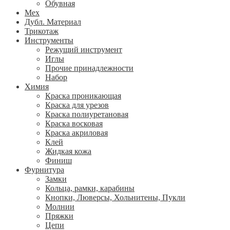
Обувная
Мех
Дубл. Материал
Трикотаж
Инструменты
Режущий инструмент
Иглы
Прочие принадлежности
Набор
Химия
Краска проникающая
Краска для урезов
Краска полиуретановая
Краска восковая
Краска акриловая
Клей
Жидкая кожа
Финиш
Фурнитура
Замки
Кольца, рамки, карабины
Кнопки, Люверсы, Хольнитены, Пукли
Молнии
Пряжки
Цепи