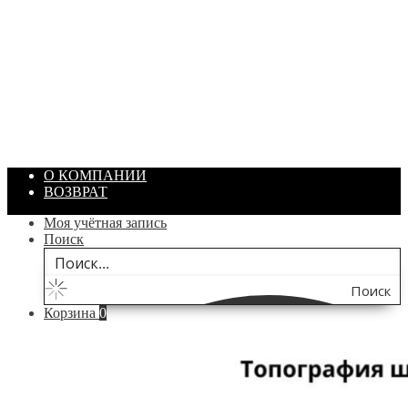
ПАСТА ГОИ
Артикул: 1869
Объем: 40 гр
Цвет: Зеленый
/ шт.
200.00
₽
В корзину
О КОМПАНИИ
ВОЗВРАТ
Моя учётная запись
Поиск
Поиск
Корзина
0
по
сайту