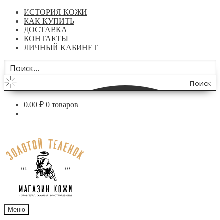
ИСТОРИЯ КОЖИ
КАК КУПИТЬ
ДОСТАВКА
КОНТАКТЫ
ЛИЧНЫЙ КАБИНЕТ
Поиск
по
0.00
₽
0 товаров
сайту
Перейти
Перейти
к
к
навигации
содержимому
Меню