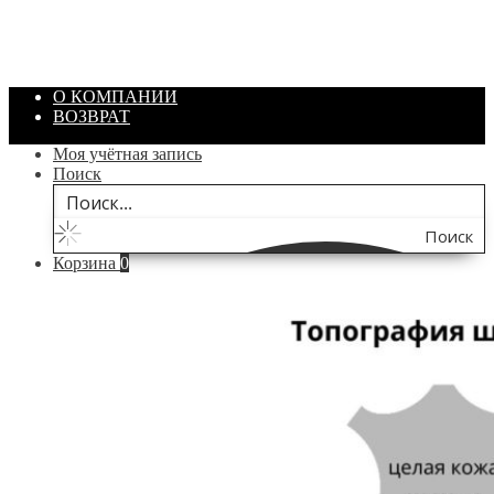
Цвет: Зеленый
/ шт.
200.00
₽
В корзину
О КОМПАНИИ
ВОЗВРАТ
Моя учётная запись
Поиск
Поиск
Корзина
0
по
сайту