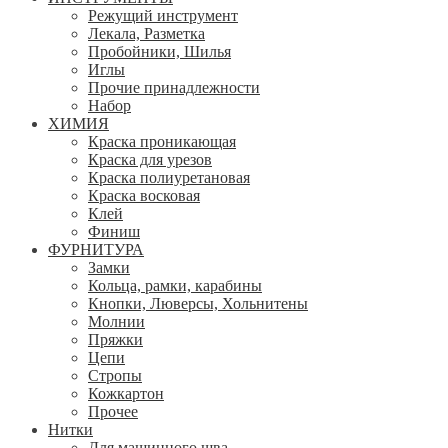
Режущий инструмент
Лекала, Разметка
Пробойники, Шилья
Иглы
Прочие принадлежности
Набор
ХИМИЯ
Краска проникающая
Краска для урезов
Краска полиуретановая
Краска восковая
Клей
Финиш
ФУРНИТУРА
Замки
Кольца, рамки, карабины
Кнопки, Люверсы, Хольнитены
Молнии
Пряжки
Цепи
Стропы
Кожкартон
Прочее
Нитки
Для машинного шва