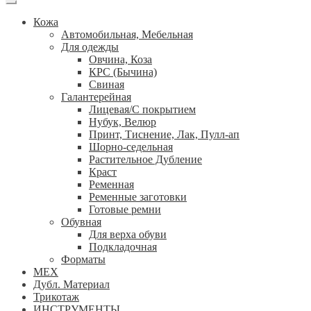
Кожа
Автомобильная, Мебельная
Для одежды
Овчина, Коза
КРС (Бычина)
Свиная
Галантерейная
Лицевая/С покрытием
Нубук, Велюр
Принт, Тиснение, Лак, Пулл-ап
Шорно-седельная
Растительное Дубление
Краст
Ременная
Ременные заготовки
Готовые ремни
Обувная
Для верха обуви
Подкладочная
Форматы
МЕХ
Дубл. Материал
Трикотаж
ИНСТРУМЕНТЫ