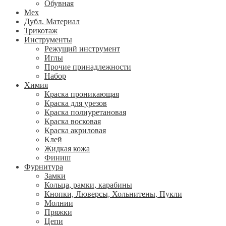
Обувная
Мех
Дубл. Материал
Трикотаж
Инструменты
Режущий инструмент
Иглы
Прочие принадлежности
Набор
Химия
Краска проникающая
Краска для урезов
Краска полиуретановая
Краска восковая
Краска акриловая
Клей
Жидкая кожа
Финиш
Фурнитура
Замки
Кольца, рамки, карабины
Кнопки, Люверсы, Хольнитены, Пукли
Молнии
Пряжки
Цепи