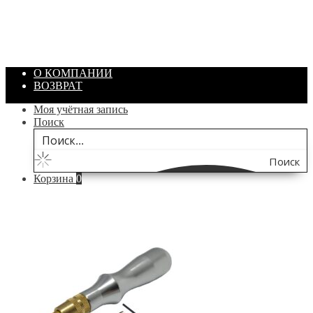
Объем: 40 гр
Цвет: Зеленый
/ шт.
200.00
₽
В корзину
О КОМПАНИИ
ВОЗВРАТ
Моя учётная запись
Поиск
Поиск
Корзина
0
по
сайту