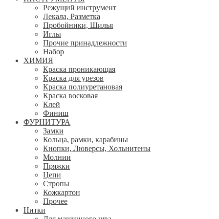
Режущий инструмент
Лекала, Разметка
Пробойники, Шилья
Иглы
Прочие принадлежности
Набор
ХИМИЯ
Краска проникающая
Краска для урезов
Краска полиуретановая
Краска восковая
Клей
Финиш
ФУРНИТУРА
Замки
Кольца, рамки, карабины
Кнопки, Люверсы, Хольнитены
Молнии
Пряжки
Цепи
Стропы
Кожкартон
Прочее
Нитки
Для машинного шва