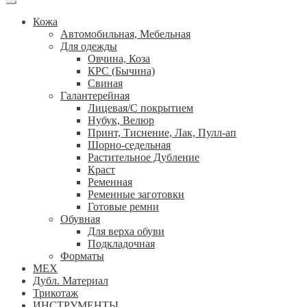
Кожа
Автомобильная, Мебельная
Для одежды
Овчина, Коза
КРС (Бычина)
Свиная
Галантерейная
Лицевая/С покрытием
Нубук, Велюр
Принт, Тиснение, Лак, Пулл-ап
Шорно-седельная
Растительное Дубление
Краст
Ременная
Ременные заготовки
Готовые ремни
Обувная
Для верха обуви
Подкладочная
Форматы
МЕХ
Дубл. Материал
Трикотаж
ИНСТРУМЕНТЫ