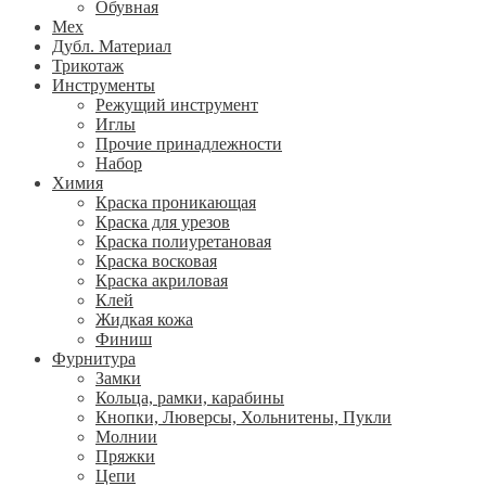
Обувная
Мех
Дубл. Материал
Трикотаж
Инструменты
Режущий инструмент
Иглы
Прочие принадлежности
Набор
Химия
Краска проникающая
Краска для урезов
Краска полиуретановая
Краска восковая
Краска акриловая
Клей
Жидкая кожа
Финиш
Фурнитура
Замки
Кольца, рамки, карабины
Кнопки, Люверсы, Хольнитены, Пукли
Молнии
Пряжки
Цепи