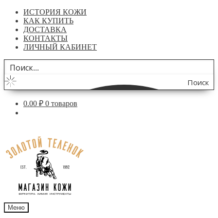
ИСТОРИЯ КОЖИ
КАК КУПИТЬ
ДОСТАВКА
КОНТАКТЫ
ЛИЧНЫЙ КАБИНЕТ
Поиск
по
0.00
₽
0 товаров
сайту
Перейти
Перейти
к
к
навигации
содержимому
Меню