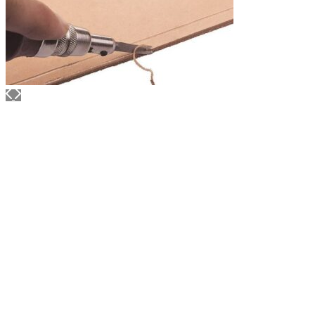
АППРЕТУРА ДЛЯ КОЖИ
ELIXIR
Артикул: 453
Объем: 1 литр
Материал / Состав: Вода, воск, масла
Цвет: Нейтральный
Бренд: "KENDA FARBEN"
Страна: Италия
/ бут.
2000.00
₽
В корзину