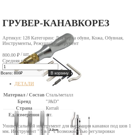
ГРУВЕР-КАНАВКОРЕЗ
Артикул:
128
Категории: Для верха обуви, Кожа, Обувная,
Инструменты, Режущий инструмент
/ шт.
800.00
₽
Средняя площадь:
Количество
товара
В корзину
ГРУВЕР-
КАНАВКОРЕЗ
ДЕТАЛИ
Материал / Состав
Сталь/металл
Бренд
"J&D"
Страна
Китай
Ед. измерения
шт.
Универсальный инструмент для нарезания канавки под шов 1
мм. Инструмент " 5 в 1 "с возможностью регулировки