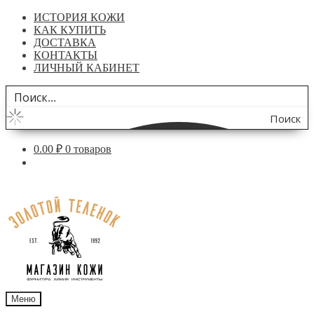
ИСТОРИЯ КОЖИ
КАК КУПИТЬ
ДОСТАВКА
КОНТАКТЫ
ЛИЧНЫЙ КАБИНЕТ
Поиск
по
0.00
₽
0 товаров
сайту
Перейти
Перейти
к
к
навигации
содержимому
Меню