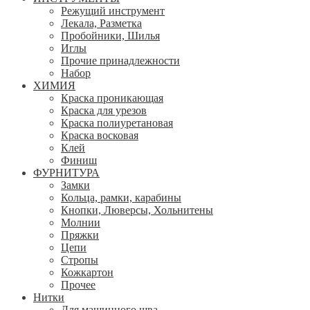
Режущий инструмент
Лекала, Разметка
Пробойники, Шилья
Иглы
Прочие принадлежности
Набор
ХИМИЯ
Краска проникающая
Краска для урезов
Краска полиуретановая
Краска восковая
Клей
Финиш
ФУРНИТУРА
Замки
Кольца, рамки, карабины
Кнопки, Люверсы, Хольнитены
Молнии
Пряжки
Цепи
Стропы
Кожкартон
Прочее
Нитки
Для машинного шва