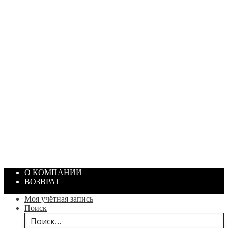
ПАСТА ГОИ
Артикул: 1869
Объем: 40 гр
Цвет: Зеленый
/ шт.
200.00
₽
В корзину
О КОМПАНИИ
ВОЗВРАТ
Моя учётная запись
Поиск