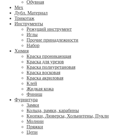
Обувная
Мех
Дубл. Материал
Трикотаж
Инструменты
Режущий инструмент
Иглы
Прочие принадлежности
Набор
Химия
Краска проникающая
Краска для урезов
Краска полиуретановая
Краска восковая
Краска акриловая
Клей
Жидкая кожа
Финиш
Фурнитура
Замки
Кольца, рамки, карабины
Кнопки, Люверсы, Хольнитены, Пукли
Молнии
Пряжки
Цепи