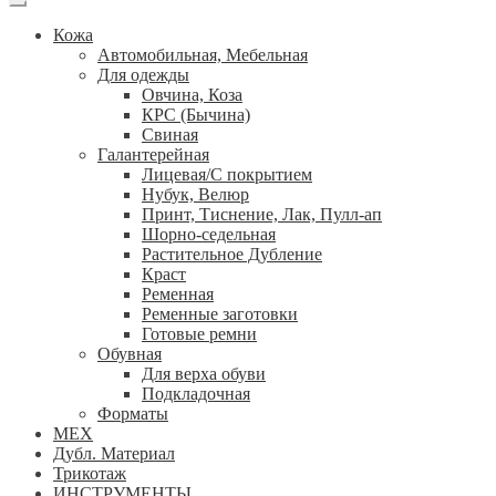
Кожа
Автомобильная, Мебельная
Для одежды
Овчина, Коза
КРС (Бычина)
Свиная
Галантерейная
Лицевая/С покрытием
Нубук, Велюр
Принт, Тиснение, Лак, Пулл-ап
Шорно-седельная
Растительное Дубление
Краст
Ременная
Ременные заготовки
Готовые ремни
Обувная
Для верха обуви
Подкладочная
Форматы
МЕХ
Дубл. Материал
Трикотаж
ИНСТРУМЕНТЫ