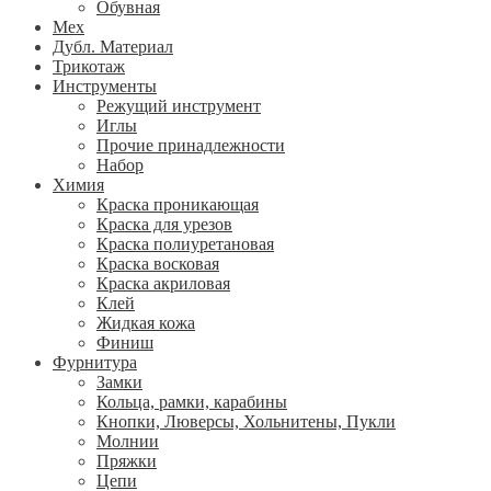
Обувная
Мех
Дубл. Материал
Трикотаж
Инструменты
Режущий инструмент
Иглы
Прочие принадлежности
Набор
Химия
Краска проникающая
Краска для урезов
Краска полиуретановая
Краска восковая
Краска акриловая
Клей
Жидкая кожа
Финиш
Фурнитура
Замки
Кольца, рамки, карабины
Кнопки, Люверсы, Хольнитены, Пукли
Молнии
Пряжки
Цепи