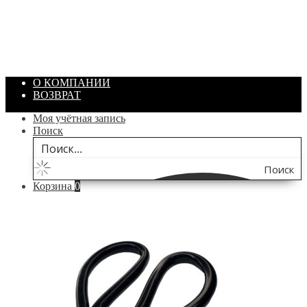
Артикул: 1869
Объем: 40 гр
Цвет: Зеленый
/ шт.
200.00
₽
В корзину
О КОМПАНИИ
ВОЗВРАТ
Моя учётная запись
Поиск
Поиск
Корзина
0
по
сайту