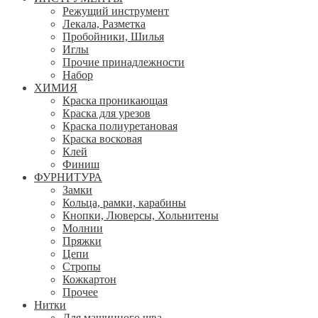
Режущий инструмент
Лекала, Разметка
Пробойники, Шилья
Иглы
Прочие принадлежности
Набор
ХИМИЯ
Краска проникающая
Краска для урезов
Краска полиуретановая
Краска восковая
Клей
Финиш
ФУРНИТУРА
Замки
Кольца, рамки, карабины
Кнопки, Люверсы, Хольнитены
Молнии
Пряжки
Цепи
Стропы
Кожкартон
Прочее
Нитки
Для машинного шва