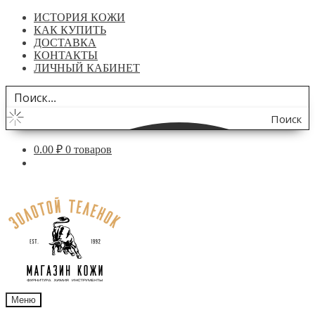
ИСТОРИЯ КОЖИ
КАК КУПИТЬ
ДОСТАВКА
КОНТАКТЫ
ЛИЧНЫЙ КАБИНЕТ
Поиск
по
0.00
₽
0 товаров
сайту
Перейти
Перейти
к
к
навигации
содержимому
Меню