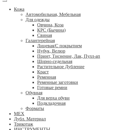
Кожа
Автомобильная, Мебельная
Для одежды
Овчина, Коза
КРС (Бычина)
Свиная
Галантерейная
Лицевая/С покрытием
Нубук, Велюр
Принт, Тиснение, Лак, Пулл-ап
Шорно-седельная
Растительное Дубление
Краст
Ременная
Ременные заготовки
Готовые ремни
Обувная
Для верха обуви
Подкладочная
Форматы
МЕХ
Дубл. Материал
Трикотаж
ИНСТРУМЕНТЫ