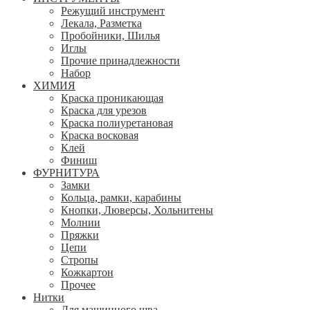
Режущий инструмент
Лекала, Разметка
Пробойники, Шилья
Иглы
Прочие принадлежности
Набор
ХИМИЯ
Краска проникающая
Краска для урезов
Краска полиуретановая
Краска восковая
Клей
Финиш
ФУРНИТУРА
Замки
Кольца, рамки, карабины
Кнопки, Люверсы, Хольнитены
Молнии
Пряжки
Цепи
Стропы
Кожкартон
Прочее
Нитки
Для машинного шва