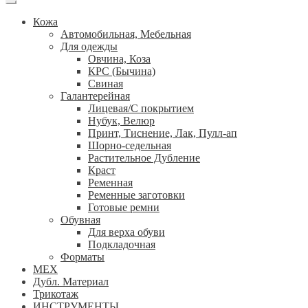
Кожа
Автомобильная, Мебельная
Для одежды
Овчина, Коза
КРС (Бычина)
Свиная
Галантерейная
Лицевая/С покрытием
Нубук, Велюр
Принт, Тиснение, Лак, Пулл-ап
Шорно-седельная
Растительное Дубление
Краст
Ременная
Ременные заготовки
Готовые ремни
Обувная
Для верха обуви
Подкладочная
Форматы
МЕХ
Дубл. Материал
Трикотаж
ИНСТРУМЕНТЫ