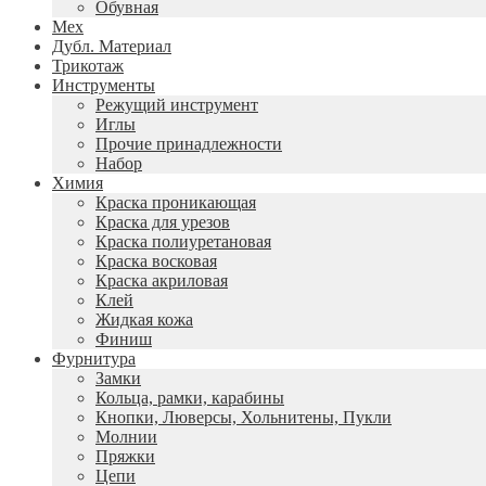
Обувная
Мех
Дубл. Материал
Трикотаж
Инструменты
Режущий инструмент
Иглы
Прочие принадлежности
Набор
Химия
Краска проникающая
Краска для урезов
Краска полиуретановая
Краска восковая
Краска акриловая
Клей
Жидкая кожа
Финиш
Фурнитура
Замки
Кольца, рамки, карабины
Кнопки, Люверсы, Хольнитены, Пукли
Молнии
Пряжки
Цепи