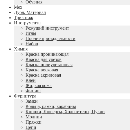
Обувная
Мех
Дубл. Материал
Трикотаж
Инструменты
Режущий инструмент
Иглы
Прочие принадлежности
Набор
Химия
Краска проникающая
Краска для урезов
Краска полиуретановая
Краска восковая
Краска акриловая
Клей
Жидкая кожа
Финиш
Фурнитура
Замки
Кольца, рамки, карабины
Кнопки, Люверсы, Хольнитены, Пукли
Молнии
Пряжки
Цепи