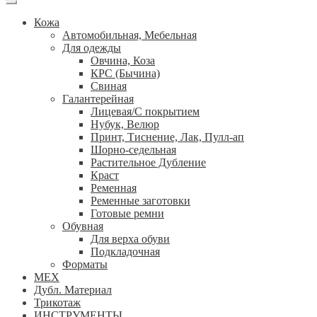
Кожа
Автомобильная, Мебельная
Для одежды
Овчина, Коза
КРС (Бычина)
Свиная
Галантерейная
Лицевая/С покрытием
Нубук, Велюр
Принт, Тиснение, Лак, Пулл-ап
Шорно-седельная
Растительное Дубление
Краст
Ременная
Ременные заготовки
Готовые ремни
Обувная
Для верха обуви
Подкладочная
Форматы
МЕХ
Дубл. Материал
Трикотаж
ИНСТРУМЕНТЫ