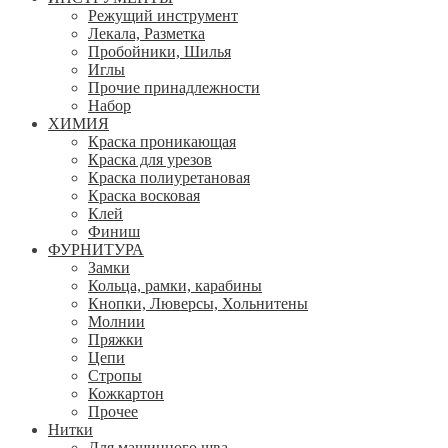
Режущий инструмент
Лекала, Разметка
Пробойники, Шилья
Иглы
Прочие принадлежности
Набор
ХИМИЯ
Краска проникающая
Краска для урезов
Краска полиуретановая
Краска восковая
Клей
Финиш
ФУРНИТУРА
Замки
Кольца, рамки, карабины
Кнопки, Люверсы, Хольнитены
Молнии
Пряжки
Цепи
Стропы
Кожкартон
Прочее
Нитки
Для машинного шва