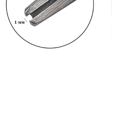
АППРЕТУРА ДЛЯ КОЖИ
APPRETTO MILD
Артикул: 820
Тип: ГЛЯНЦЕВАЯ
Объем: 100 мл
Материал / Состав: Вода, воски, самопо
Цвет: Нейтральный
Бренд: "KENDA FARBEN"
Страна: Италия
/ бут.
300.00
₽