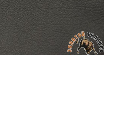
АППРЕТУРА ДЛЯ КОЖИ
APPRETTO BRILLANTE
Артикул: 246
Тип: ГЛЯНЦЕВАЯ
Объем: 100 мл
Материал / Состав: Вода, воски, самопо
Цвет: Черный
Бренд: "KENDA FARBEN"
Страна: Италия
/ бут.
300.00
₽
В корзину