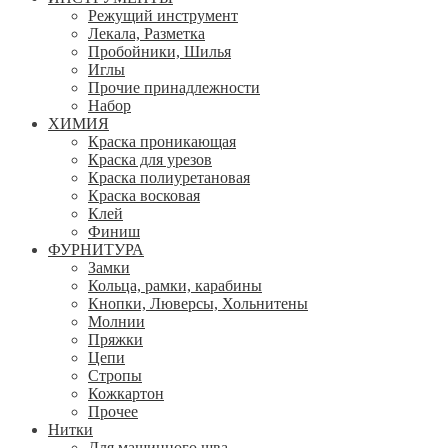
Режущий инструмент
Лекала, Разметка
Пробойники, Шилья
Иглы
Прочие принадлежности
Набор
ХИМИЯ
Краска проникающая
Краска для урезов
Краска полиуретановая
Краска восковая
Клей
Финиш
ФУРНИТУРА
Замки
Кольца, рамки, карабины
Кнопки, Люверсы, Хольнитены
Молнии
Пряжки
Цепи
Стропы
Кожкартон
Прочее
Нитки
Для машинного шва