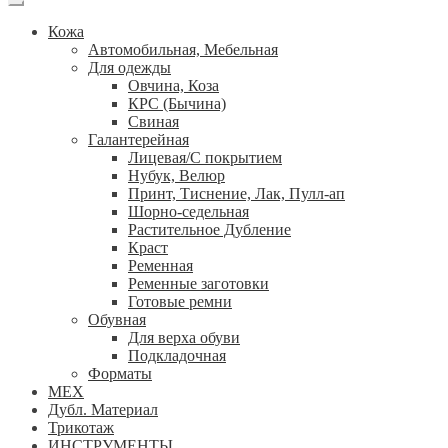
Кожа
Автомобильная, Мебельная
Для одежды
Овчина, Коза
КРС (Бычина)
Свиная
Галантерейная
Лицевая/С покрытием
Нубук, Велюр
Принт, Тиснение, Лак, Пулл-ап
Шорно-седельная
Растительное Дубление
Краст
Ременная
Ременные заготовки
Готовые ремни
Обувная
Для верха обуви
Подкладочная
Форматы
МЕХ
Дубл. Материал
Трикотаж
ИНСТРУМЕНТЫ