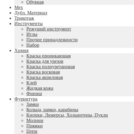
Обувная
Мех
Дубл. Материал
Трикотаж
Инструменты
Режущий инструмент
Иглы
Прочие принадлежности
Набор
Химия
Краска проникающая
Краска для урезов
Краска полиуретановая
Краска восковая
Краска акриловая
Клей
Жидкая кожа
Финиш
Фурнитура
Замки
Кольца, рамки, карабины
Кнопки, Люверсы, Хольнитены, Пукли
Молнии
Пряжки
Цепи