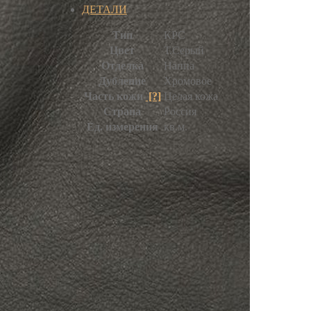
ДЕТАЛИ
Тип
КРС
Цвет
Т.Серый
Отделка
Наппа
Дубление
Хромовое
Часть кожи
[?]
Целая кожа
Страна
Россия
Ед. измерения
кв.м.