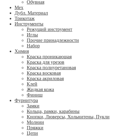
Обувная
Мех
Дубл. Материал
Трикотаж
Инструменты
Режущий инструмент
Иглы
Прочие принадлежности
Набор
Химия
Краска проникающая
Краска для урезов
Краска полиуретановая
Краска восковая
Краска акриловая
Клей
Жидкая кожа
Финиш
Фурнитура
Замки
Кольца, рамки, карабины
Кнопки, Люверсы, Хольнитены, Пукли
Молнии
Пряжки
Цепи