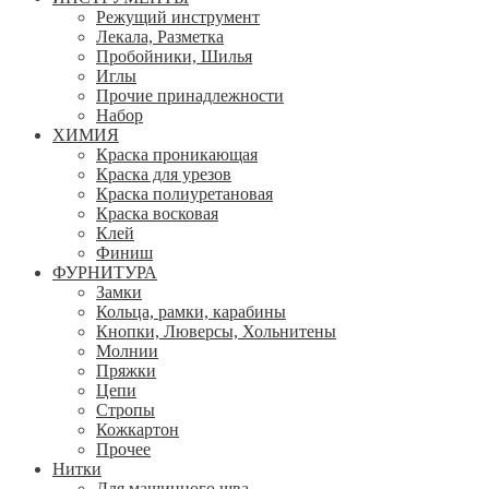
Режущий инструмент
Лекала, Разметка
Пробойники, Шилья
Иглы
Прочие принадлежности
Набор
ХИМИЯ
Краска проникающая
Краска для урезов
Краска полиуретановая
Краска восковая
Клей
Финиш
ФУРНИТУРА
Замки
Кольца, рамки, карабины
Кнопки, Люверсы, Хольнитены
Молнии
Пряжки
Цепи
Стропы
Кожкартон
Прочее
Нитки
Для машинного шва