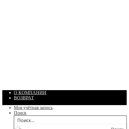
ПАСТА ГОИ
Артикул: 1869
Объем: 40 гр
Цвет: Зеленый
/ шт.
200.00
₽
В корзину
О КОМПАНИИ
ВОЗВРАТ
Моя учётная запись
Поиск