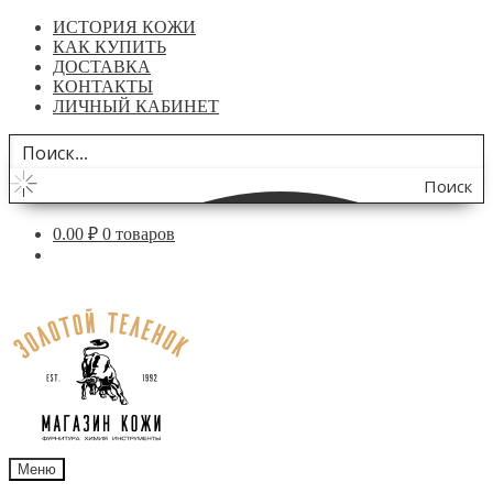
ИСТОРИЯ КОЖИ
КАК КУПИТЬ
ДОСТАВКА
КОНТАКТЫ
ЛИЧНЫЙ КАБИНЕТ
Поиск
по
0.00
₽
0 товаров
сайту
Перейти
Перейти
к
к
навигации
содержимому
Меню