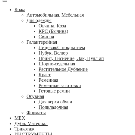
Кожа
Автомобильная, Мебельная
Для одежды
Овчина, Коза
КРС (Бычина)
Свиная
Галантерейная
Лицевая/С покрытием
Нубук, Велюр
Принт, Тиснение, Лак, Пулл-ап
Шорно-седельная
Растительное Дубление
Краст
Ременная
Ременные заготовки
Готовые ремни
Обувная
Для верха обуви
Подкладочная
Форматы
МЕХ
Дубл. Материал
Трикотаж
ИНСТРУМЕНТЫ