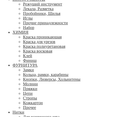
Режущий инструмент
Лекала, Разметка
Пробойники, Шилья
Иглы
Прочие принадлежности
Набор
ХИМИЯ
Краска проникающая
Краска для урезов
Краска полиуретановая
Краска восковая
Клей
Финиш
ФУРНИТУРА
Замки
Кольца, рамки, карабины
Кнопки, Люверсы, Хольнитены
Молнии
Пряжки
Цепи
Стропы
Кожкартон
Прочее
Нитки
Для машинного шва