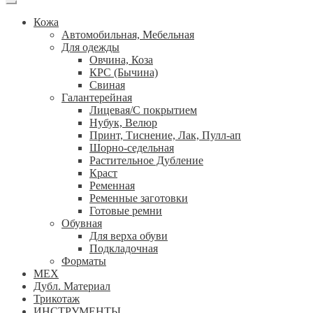
Кожа
Автомобильная, Мебельная
Для одежды
Овчина, Коза
КРС (Бычина)
Свиная
Галантерейная
Лицевая/С покрытием
Нубук, Велюр
Принт, Тиснение, Лак, Пулл-ап
Шорно-седельная
Растительное Дубление
Краст
Ременная
Ременные заготовки
Готовые ремни
Обувная
Для верха обуви
Подкладочная
Форматы
МЕХ
Дубл. Материал
Трикотаж
ИНСТРУМЕНТЫ