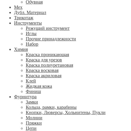
Обувная
Мех
Дубл. Материал
Трикотаж
Инструменты
Режущий инструмент
Иглы
Прочие принадлежности
Набор
Химия
Краска проникающая
Краска для урезов
Краска полиуретановая
Краска восковая
Краска акриловая
Клей
Жидкая кожа
Финиш
Фурнитура
Замки
Кольца, рамки, карабины
Кнопки, Люверсы, Хольнитены, Пукли
Молнии
Пряжки
Цепи