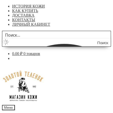
ИСТОРИЯ КОЖИ
КАК КУПИТЬ
ДОСТАВКА
КОНТАКТЫ
ЛИЧНЫЙ КАБИНЕТ
Поиск
по
0.00
₽
0 товаров
сайту
Перейти
Перейти
к
к
навигации
содержимому
Меню