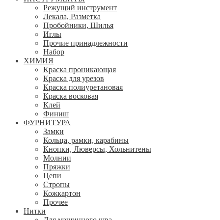
Режущий инструмент
Лекала, Разметка
Пробойники, Шилья
Иглы
Прочие принадлежности
Набор
ХИМИЯ
Краска проникающая
Краска для урезов
Краска полиуретановая
Краска восковая
Клей
Финиш
ФУРНИТУРА
Замки
Кольца, рамки, карабины
Кнопки, Люверсы, Хольнитены
Молнии
Пряжки
Цепи
Стропы
Кожкартон
Прочее
Нитки
Для машинного шва