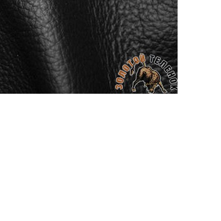
АППРЕТУРА ДЛЯ КОЖИ
APPRETTO BRILLANTE
Артикул: 644
Тип: ГЛЯНЦЕВАЯ
Объем: 100 мл
Материал / Состав: Вода, воски, самопо
Цвет: Нейтральный
Бренд: "KENDA FARBEN"
Страна: Италия
/ бут.
300.00
₽
В корзину