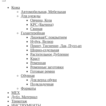
Кожа
Автомобильная, Мебельная
Для одежды
Овчина, Коза
КРС (Бычина)
Свиная
Галантерейная
Лицевая/С покрытием
Нубук, Велюр
Принт, Тиснение, Лак, Пулл-ап
Шорно-седельная
Растительное Дубление
Краст
Ременная
Ременные заготовки
Готовые ремни
Обувная
Для верха обуви
Подкладочная
Форматы
МЕХ
Дубл. Материал
Трикотаж
ИНСТРУМЕНТЫ