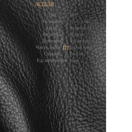
ДЕТАЛИ
Тип
КРС
Толщина
1.1-1.2 мм
Цвет
Черный 21
Отделка
Мадрас
Дубление
Хромовое
Часть кожи
[?]
Целая кожа
Страна
Россия
Ед. измерения
кв.м.