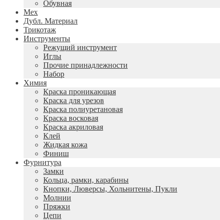
Обувная
Мех
Дубл. Материал
Трикотаж
Инструменты
Режущий инструмент
Иглы
Прочие принадлежности
Набор
Химия
Краска проникающая
Краска для урезов
Краска полиуретановая
Краска восковая
Краска акриловая
Клей
Жидкая кожа
Финиш
Фурнитура
Замки
Кольца, рамки, карабины
Кнопки, Люверсы, Хольнитены, Пукли
Молнии
Пряжки
Цепи